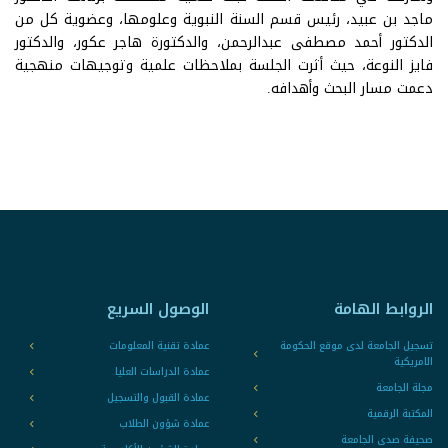
ماجد بن عبيد، رئيس قسم السنة النبوية وعلومها، وعضوية كل من
الدكتور أحمد مصطفى عبدالرحمن، والدكتورة هاجر عكور، والدكتور
فايز النوعة، حيث أثرت الجلسة بملاحظات علمية وتوجيهات منهجية
دعمت مسار البحث وأهدافه.
الروابط الهامة
الوصول السريع
تسجيل الجامعة لدى موقع الحكومة
عمادة تقنية المعلومات
الامريكية
عمادة الدراسات العليا
مجلة الجامعة
عمادة القبول والتسجيل
المكتبة الرقمية
عمادة شؤون الطلاب
صحيفة صدى الجامعة