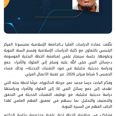
نظّمت عمادة الدراسات العليا بــالجامعة الإسلامية بمنيسوتا المركز
الرئيسي بالتعاون مع كلية الدراسات الإسلامية وقسم السنة النبوية
وعلومها، جلسة سيمنار علمي لمناقشة الخطة البحثية الموسومة
بـ«رسائل النبي صلى الله عليه وسلم إلى الملوك والأمراء: جمع
ودراسة حديثية تحليلية في ضوء التقنيات الحديثة»، وذلك مساء
الخميس 5 شباط فبراير 2026، عبر تقنية الاتصال المرئي.
وقدّم الباحث درسا محمد عمر، مرحلة الدكتوراه، عرضًا لخطة بحثه التي
تهدف إلى جمع رسائل النبي ﷺ إلى الملوك والأمراء ودراستها
دراسة حديثية تحليلية، مع توظيف التقنيات الحديثة في التحقق
والتصنيف والتحليل، بما يسهم في تعميق الفهم العلمي لهذا
الجانب المهم من السيرة النبوية.
وشاركت في مناقشة الخطة لجنة علمية متخصصة برئاسة الدكتور