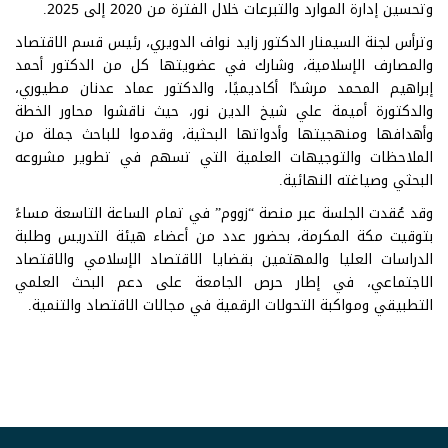
وتحسين إدارة الموارد والتبرعات خلال الفترة من 2020 إلى 2025.
وترأس لجنة السيمنار الدكتور زايد نواف الدويري، رئيس قسم الاقتصاد
والمصارف الإسلامية، وشارك في عضويتها كل من الدكتور أحمد
إبراهيم المحمد مرشدًا أكاديميًا، والدكتور عماد عدنان مطيوري،
والدكتورة أميمة علي شيخ الدين نور، حيث ناقشوا محاور الخطة
وأهدافها ومنهجيتها وأدواتها البحثية، وقدموا للباحث جملة من
الملاحظات والتوجيهات العلمية التي تسهم في تطوير مشروعه
البحثي وصياغته النهائية.
وقد عُقدت الجلسة عبر منصة “زووم” في تمام الساعة التاسعة مساءً
بتوقيت مكة المكرمة، بحضور عدد من أعضاء هيئة التدريس وطلبة
الدراسات العليا والمهتمين بقضايا الاقتصاد الإسلامي والاقتصاد
الاجتماعي، في إطار حرص الجامعة على دعم البحث العلمي
التطبيقي ومواكبة التحولات الرقمية في مجالات الاقتصاد والتنمية.