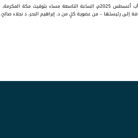
جلسة السيمنار انعقدت يوم السبت الموافق 23 آب أغسطس 2025م، الساعة التاسعة
ة إلى رئيستها – من عضوية كلٍ من د. إبراهيم البحر، د نجلاء صالح، د 