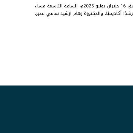
جلسة السيمنار انعقدت بإشراف عمادة الدراسات العليا بالجامعة الاسلامية بمينيسوتا المركز الرئيسي، يوم الاثنين الموافق 16 حزيران يونيو 2025م، الساعة التاسعة مساء
ا أكاديميًا، والدكتورة رهام ارشيد سامي نصير،