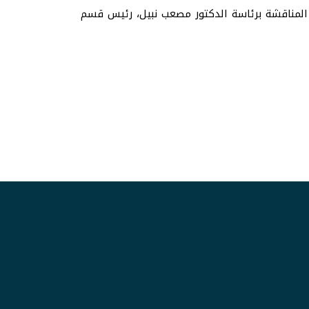
كرمة؛ حيث تكونت لجنة المناقشة برئاسة الدكتور مصعب نبيل، رئيس قسم