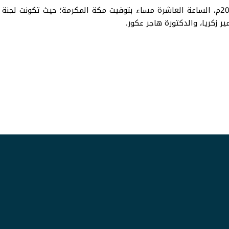
حدث ذلك يوم الاثنين الموافق 14 نيسان أبريل 2025م، الساعة العاشرة مساء بتوقيت مكة الم
ر زكريا، والدكتورة هاجر عكور.