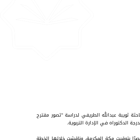
احثة ثويبة عبدالله الطريفي لدراسة "تصور مقترح
جة الدكتوراه في الإدارة التربوية.
 الموافق 26 آذار مارس 2024م، الساعة الرابعة والنصف عصرًا بتوقيت مكة المكرمة، وناقشت خلالها الخطة