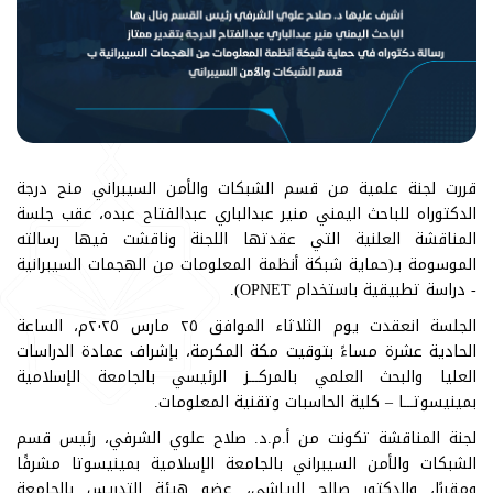
قررت لجنة علمية من قسم الشبكات والأمن السيبراني منح درجة
الدكتوراه للباحث اليمني منير عبدالباري عبدالفتاح عبده، عقب جلسة
المناقشة العلنية التي عقدتها اللجنة وناقشت فيها رسالته
الموسومة بـ(حماية شبكة أنظمة المعلومات من الهجمات السيبرانية
- دراسة تطبيقية باستخدام OPNET).
الجلسة انعقدت يوم الثلاثاء الموافق ٢٥ مارس ٢٠٢٥م، الساعة
الحادية عشرة مساءً بتوقيت مكة المكرمة، بإشراف عمادة الدراسات
العليا والبحث العلمي بالمركـــز الرئيسي بالجامعة الإسلامية
بمينيسوتـــا – كلية الحاسبات وتقنية المعلومات.
لجنة المناقشة تكونت من أ.م.د. صلاح علوي الشرفي، رئيس قسم
الشبكات والأمن السيبراني بالجامعة الإسلامية بمينيسوتا مشرفًا
ومقررًا، والدكتور صالح الرياشي، عضو هيئة التدريس بالجامعة