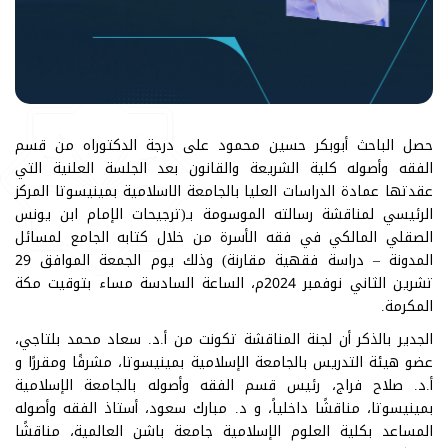
حصل الباحث أبوبكر حسين محمود على درجة الدكتوراه من قسم
الفقه وأصوله كلية الشريعة والقانون بعد الجلسة العلنية التي
عقدتها عمادة الدراسات العليا بالجامعة الاسلامية بمينيسوتا المركز
الرئيسي لمناقشة رسالته الموسومة بـ(ترجيحات الإمام ابن يونس
الصقلي المالكي في فقه الأسرة من خلال كتابه الجامع لمسائل
المدونة – دراسة فقهية مقارنة) وذلك يوم الجمعة الموافق 29
تشرين الثاني نوفمبر 2024م، الساعة السادسة مساء بتوقيت مكة
المكرمة.
الجدير بالذكر أن لجنة المناقشة تكونت من أ.د. سعاد محمد بلتاجي،
عضو هيئة التدريس بالجامعة الإسلامية بمينيسوتا، مشرفًا ومقررًا و
أ.د. صلاح فراج، رئيس قسم الفقه وأصوله بالجامعة الإسلامية
بمينيسوتا، مناقشًا داخلياً، و د. مبارك سعود، أستاذ الفقه وأصوله
المساعد بكلية العلوم الإسلامية جامعة باشن العالمية، مناقشًا