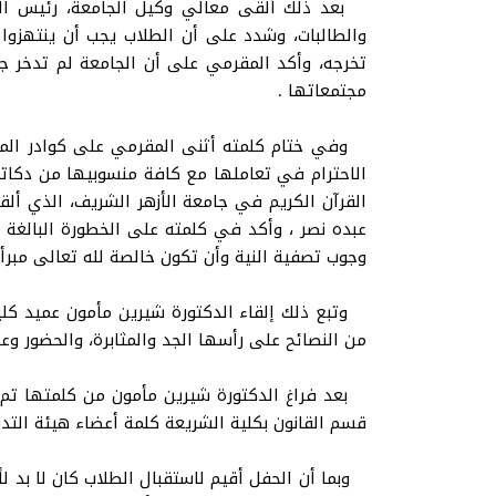
بعد ذلك ألقى معالي وكيل الجامعة، رئيس المرك
والطالبات، وشدد على أن الطلاب يجب أن ينتهزوا
تخرجه، وأكد المقرمي على أن الجامعة لم تدخر جه
مجتمعاتها .
وفي ختام كلمته أثنى المقرمي على كوادر المرك
الاحترام في تعاملها مع كافة منسوبيها من دكاترة
القرآن الكريم في جامعة الأزهر الشريف، الذي أل
عبده نصر ، وأكد في كلمته على الخطورة البالغة ل
وجوب تصفية النية وأن تكون خالصة لله تعالى مبرأ
وتبع ذلك إلقاء الدكتورة شيرين مأمون عميد كلية 
من النصائح على رأسها الجد والمثابرة، والحضور وع
بعد فراغ الدكتورة شيرين مأمون من كلمتها تم 
قسم القانون بكلية الشريعة كلمة أعضاء هيئة التدر
وبما أن الحفل أقيم لاستقبال الطلاب كان لا بد لأ