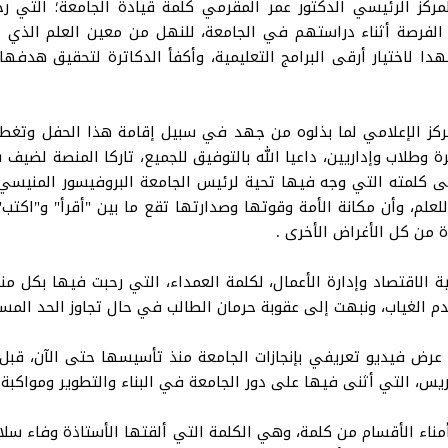
ز الرئيسي الدكتور عمر المقرمي كلمة قيادة الجامعة؛ التي ر
 الفرصة أثناء دراستهم في الجامعة، للنهل من معين العلم الذي ل
دا لاختيار أرقى البرامج التعليمية، وأكفأ الدكاترة لتحقيق هدف
ز الإعلامي لما بذلوه من جهد في سبيل إقامة هذا الحفل وتغطيته
 وطلاب وإداريين، داعيا الله بالتوفيق للجميع، تاركا المنصة لضيف 
قى كلمته التي وجه فيها تحية لرئيس الجامعة البروفيسور المنيسي،
لعلم، وأن مكانة الأمة وقوتها وصدارتها تقع ما بين "أقرأ" و"اك
ة من كل الأغراض الأخرى .
الاقتصاد وإدارة الأعمال، لكلمة العمداء، التي رحبت فيها بكل م
دم الغياب، ونبهت إلى عقوبة حرمان الطالب في حال تجاوز الحد المسم
عرض فيديو تعريفي بإنجازات الجامعة منذ تأسيسها حتى الآن، قبل
يس، التي أثنى فيها على دور الجامعة في البناء والتطوير ومواكبة ا
مناء الأقسام من كلمة، وهي الكلمة التي ألقتها الأستاذة وفاء سلا