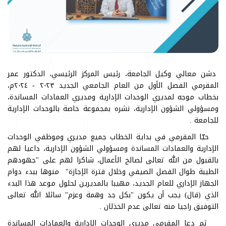
دشن معالي وكيل الجامعة، رئيس المركز الرئيسي، الدكتور عمر
المقرمي الفصل الأول من العام الجامعي الجديد ٢٠٢٣ - ٢٠٢٤م،
بخطاب موجه لمديري الوحدات الإدارية ومديري العمادات المساندة،
ومسؤولي الشؤون الإدارية، نشره بمجموعة خاصة بالوحدات الإدارية
للجامعة .
حيّا المقرمي في بداية الخطاب جميع مديري وموظفي الوحدات
الإدارية والعمادات المساندة ومسؤولي الشؤون الإدارية، داعيا لهم
بالقبول من الله تعالى لصالح الأعمال، شاكرا لهم على "جهودهم
الطيبة طوال الفصل الصيفي وخلال فترة الإجازة" منوها ببدء دوام
الجهاز الإداري للعام الجديد، مهيبا بالمديرين لحلول موعد هذا البدء
الذي (قال) يجب أن يكون "بكل جد وهمة وعزم" سائلا الله تعالى
التوفيق راجيا منه تعالى عدم الخذلان .
ثم دعا المقرمي مديري الوحدات الإدارية والعمادات المساندة