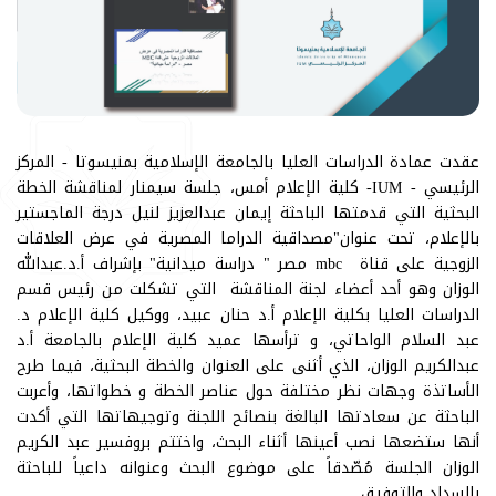
عقدت عمادة الدراسات العليا بالجامعة الإسلامية بمنيسوتا - المركز
الرئيسي - IUM- كلية الإعلام أمس، جلسة سيمنار لمناقشة الخطة
البحثية التي قدمتها الباحثة إيمان عبدالعزيز لنيل درجة الماجستير
بالإعلام، تحت عنوان"مصداقية الدراما المصرية في عرض العلاقات
الزوجية على قناة mbc مصر " دراسة ميدانية" بإشراف أ.د.عبدالله
الوزان وهو أحد أعضاء لجنة المناقشة التي تشكلت من رئيس قسم
الدراسات العليا بكلية الإعلام أ.د حنان عبيد، ووكيل كلية الإعلام د.
عبد السلام الواحاتي، و ترأسها عميد كلية الإعلام بالجامعة أ.د
عبدالكريم الوزان، الذي أثنى على العنوان والخطة البحثية، فيما طرح
الأساتذة وجهات نظر مختلفة حول عناصر الخطة و خطواتها، وأعربت
الباحثة عن سعادتها البالغة بنصائح اللجنة وتوجيهاتها التي أكدت
أنها ستضعها نصب أعينها أثناء البحث، واختتم بروفسير عبد الكريم
الوزان الجلسة مُصّدقاً على موضوع البحث وعنوانه داعياً للباحثة
بالسداد والتوفيق.