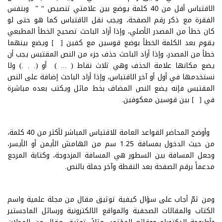
الاقتباس أقل من 40 كلمة يوضع بين علامتي تنصيص “ ” وبنفس
الفقرة مع ذكر رقم الصفحة، ويجب نقل الاقتباس كما هو حتى لو
كان خطأ من المصدر الأصلي، وإذا أراد الباحث تصحيح الخطأ المطبعي
يقوم بعد الكلمة الخطأ بوضع قوسين مع كفين [ ] ويضع بينهما
خطأ من المصدر، وإذا أراد الباحث حذف جزء من النص المقتبس يجب أن
يضع مكانها علامة الحذف وهي ثلاث نقاط ( ... ) أو (. . .) ولا
نستخدمها في أول أو آخر الاقتباس، وإذا أراد الباحث إضافة على النص
المقتبس فإنه يضع النص المضاف بخط مائل ويكتب بعده مباشرة
في [ ] بين قوسين معكوفين.
وأوضح المحاضر القواعد العامة للاقتباس المباشر لأكثر من 40 كلمة،
من حيث الدخول بمسافة 1.25 سم من الهامش الأيمن أو الأيسر،
وجعل المسافة بين السطور هي المسافة المزدوجة، وكتابة المرجع
مدعماً برقم الصفحة بعد النقطة وآخر جملة بالنص.
ومن ثمّ أجاب على سؤال كيفية توثيق مقال من مجلة علمية واسم
الكتاب والمقالات الصحفية والمواقع الالكترونية ورسائل الماجستير