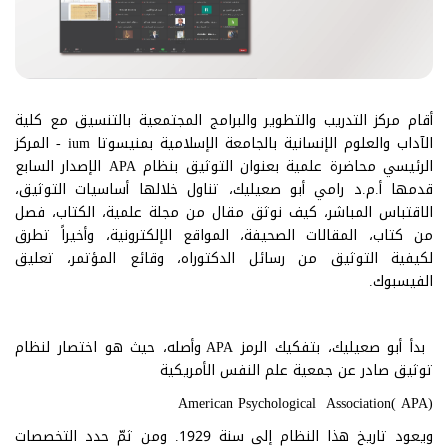
أقام مركز التدريب والتطوير والبرامج المجتمعية بالتنسيق مع كلية
الآداب والعلوم الإنسانية بالجامعة الإسلامية بمنيسوتا ium - المركز
الرئيسي محاضرة علمية بعنوان التوثيق بنظام APA الإصدار السابع
قدمها أ.م.د رامي أبو صعيليك، تناول خلالها أساسيات التوثيق،
الاقتباس المباشر، كيف نوثق مقال من مجلة علمية، الكتاب، فصل
من كتاب، المقالات الصحيفة، المواقع الإلكترونية، وأخيراً تطرق
لكيفية التوثيق من رسائل الدكتوراه، وقائع المؤتمر، تعليق
الفيسبوك.
بدأ أبو صعيليك، بتفكيك الرمز APA وأصله، حيث هو اختصار لنظام
توثيق صادر عن جمعية علم النفس الأمريكية
American Psychological Association( APA)
ويعود تاريخ هذا النظام إلى سنة 1929. ومن ثمّ حدد التخصصات