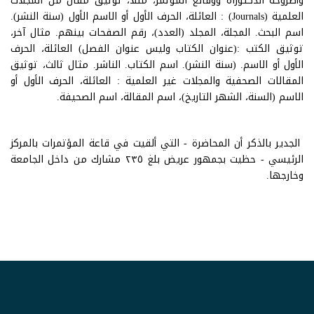
وأطروحة الدكتوراه ووقائع المؤتمر، مثلاً، توثيق مقال من المجلات
العلمية (Journals) : العائلة، الحرف الأول أو الاسم الأول (سنة النشر).
اسم البحث. المجلة، المجلد (العدد)، رقم الصفحات بينهم. مثال آخر،
توثيق الكتب :(عنوان الكتاب وليس عنوان الفصل) العائلة، الحرف
الأول أو الاسم. (سنة النشر). اسم الكتاب. الناشر. مثال ثالث، توثيق
المقالات الصحفية والمجلات غير العلمية : العائلة، الحرف الأول أو
الاسم (السنة، الشهر التاريخ)، اسم المقالة، اسم الصحيفة.
الجدير بالذكر أن المحاضرة - التي ألقيت في قاعة المؤتمرات بالمركز
الرئيسي - حظيت بجمهور عريض بلغ ٢٣٥ مشارك من داخل الجامعة
وخارجها.