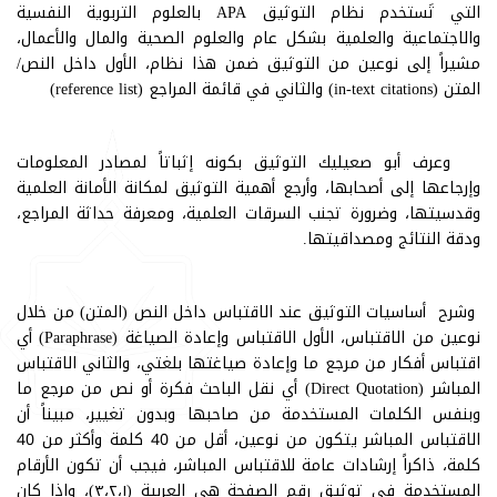
التي تَستخدم نظام التوثيق APA بالعلوم التربوية النفسية
والاجتماعية والعلمية بشكل عام والعلوم الصحية والمال والأعمال،
مشيراً إلى نوعين من التوثيق ضمن هذا نظام، الأول داخل النص/
المتن (in-text citations) والثاني في قائمة المراجع (reference list)
وعرف أبو صعيليك التوثيق بكونه إثباتاً لمصادر المعلومات
وإرجاعها إلى أصحابها، وأرجع أهمية التوثيق لمكانة الأمانة العلمية
وقدسيتها، وضرورة تجنب السرقات العلمية، ومعرفة حداثة المراجع،
ودقة النتائج ومصداقيتها.
وشرح أساسيات التوثيق عند الاقتباس داخل النص (المتن) من خلال
نوعين من الاقتباس، الأول الاقتباس وإعادة الصياغة (Paraphrase) أي
اقتباس أفكار من مرجع ما وإعادة صياغتها بلغتي، والثاني الاقتباس
المباشر (Direct Quotation) أي نقل الباحث فكرة أو نص من مرجع ما
وبنفس الكلمات المستخدمة من صاحبها وبدون تغيير، مبيناً أن
الاقتباس المباشر يتكون من نوعين، أقل من 40 كلمة وأكثر من 40
كلمة، ذاكراً إرشادات عامة للاقتباس المباشر، فيجب أن تكون الأرقام
المستخدمة في توثيق رقم الصفحة هي العربية (٣،٢،١)، وإذا كان