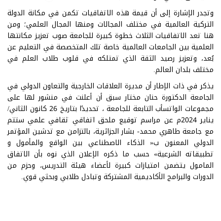
وتجدر الإشارة إلى أن قيمة هذه الاتفاقيات تكمن في مكانة الدولة
التركية العالمية في مختلف المجالات ومنها المجال العلمي؛ ومن
هنا تعد الاتفاقيات الثلاث خطوة كبيرة للجامعة صوب تعزيز مكانتها
العلمية بين الجامعات العالمية خاصة تلك المتخصصة في التعليم عن
بُعد، وتعزيز رصيد الثقة الذي تمتلكه في قلوب طلاب العلم في
مختلف بلدان العالم.
يذكر في ذات الإطار أن مديرة العلاقات الخارجية والتعاون الدولي في
الجامعة الدكتورة حنان مختار سبق أن أعلنت في منشور لها على
مجموعات الواتسأب التابعة للجامعة ، تحديدًا بتاريخ 26 كانون الثاني/
يناير 2024م عن مراسم توقيع ملحق اتفاقي ثقافي علمي ستتم
مع جامعة طاهري محمد- بشار الجزائرية، بالتزامن مع تدشين المؤتمر
الدولي المعنون ب« الذكاء الاصطناعي بين الواقع والمأمول و
تطبيقاته الشرعية» حسب ما ذكره الإعلان الذي نوه بأن الاتفاق
المامول يتضمن امتيازات كبيرة لأعضاء هيئة التدريس، وحزم من
الدورات والبرامج الأكاديمية المشتركة وتبادل طلابي وبحثي قوي.