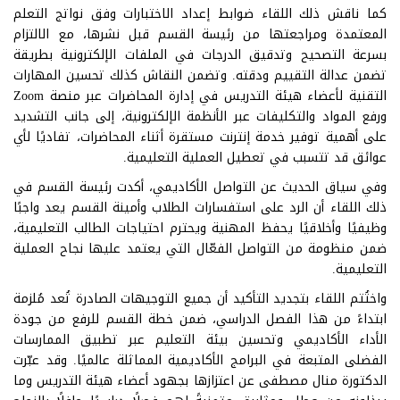
كما ناقش ذلك اللقاء ضوابط إعداد الاختبارات وفق نواتج التعلم
المعتمدة ومراجعتها من رئيسة القسم قبل نشرها، مع الالتزام
بسرعة التصحيح وتدقيق الدرجات في الملفات الإلكترونية بطريقة
تضمن عدالة التقييم ودقته. وتضمن النقاش كذلك تحسين المهارات
التقنية لأعضاء هيئة التدريس في إدارة المحاضرات عبر منصة Zoom
ورفع المواد والتكليفات عبر الأنظمة الإلكترونية، إلى جانب التشديد
على أهمية توفير خدمة إنترنت مستقرة أثناء المحاضرات، تفاديًا لأي
عوائق قد تتسبب في تعطيل العملية التعليمية.
وفي سياق الحديث عن التواصل الأكاديمي، أكدت رئيسة القسم في
ذلك اللقاء أن الرد على استفسارات الطلاب وأمينة القسم يعد واجبًا
وظيفيًا وأخلاقيًا يحفظ المهنية ويحترم احتياجات الطالب التعليمية،
ضمن منظومة من التواصل الفعّال التي يعتمد عليها نجاح العملية
التعليمية.
واختُتم اللقاء بتجديد التأكيد أن جميع التوجيهات الصادرة تُعد مُلزمة
ابتداءً من هذا الفصل الدراسي، ضمن خطة القسم للرفع من جودة
الأداء الأكاديمي وتحسين بيئة التعليم عبر تطبيق الممارسات
الفضلى المتبعة في البرامج الأكاديمية المماثلة عالميًا. وقد عبّرت
الدكتورة منال مصطفى عن اعتزازها بجهود أعضاء هيئة التدريس وما