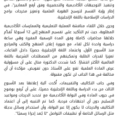
وتنفيذ التوجيهات الأكاديمية والتحضيرية وفق أرفع المعايير”، في
إطار رؤية القسم لترسيخ الهوية العلمية وتعزيز مخرجات برامج
الدراسات الإسلامية باللغة الإنجليزية.
وجرى خلال اللقاء مناقشة العملية التعليمية والممارسات الأكاديمية
المطلوبة، حيث تم التأكيد على تقسيم المنهج إلى 12 أسبوعًا تُقدَّم
خلالها محاضرات كاملة وفق المدة الرسمية المقررة وهي ساعة
دراسية واحدة لكل لقاء، مع ضرورة إعلان المنهج والكتب والمراجع
منذ الأسبوع الأول، واعتماد اللغة الإنجليزية حصريًا داخل القاعات،
تعزيزا لقدرات الطلبة وتمكينهم من المصطلحات الشرعية باللغة
العالمية الأكثر انتشارًا. كما شددت الدكتورة منال على أن مسؤولية
عرض المادة العلمية تقع على الأستاذ دون تفويض، مؤكدة أن أي
مخالفة في هذا الجانب لن تكون مقبولة.
وفي جانب التكاليف والتقييمات، أُكدت آلية إعلانها بعد الأسبوع
الثالث من بدء الدراسة وباللغة الإنجليزية حصريًا، على أن تُرفع بوضوح
في جروب المادة وفي البوابة الأكاديمية مع تحديد الدرجات ومواعيد
التسليم دون أي اجتهادات فردية. كما تم التنبيه إلى أن اعتماد
التكاليف والدرجات لا يكون إلا عبر البوابة، وأن استخدام وسائل بديلة
مثل الرسائل الخاصة أو تطبيقات التواصل “لا يُعد إجراءً رسميًا”.