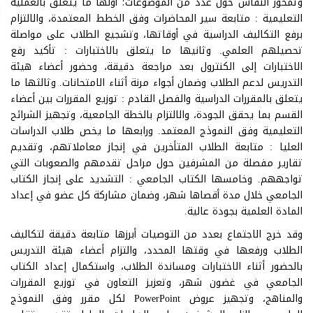
وتمحور النقاش حول عدد من الموضوعات؛ أولها ما يتعلق بالعملية
التعليمية : متابعة سير المحاضرات وفق الخطط المعتمدة، والالتزام
برفع التكاليف الدراسية في أوقاتها، وتشجيع الطلاب على مواصلة
تحصيلهم العلمي. وثانيها ما يتعلق بالاختبارات : تأكيد رفع
الاختبارات إلى الكنترول بعد مراجعة دقيقة، وحضور أعضاء هيئة
التدريس لدعم الطلاب وضمان أجواء مرنة أثناء الامتحانات. وثالثها ما
يتعلق بالمقررات الدراسية والفصل القادم : توزيع المقررات بين أعضاء
القسم بما يحقق الجودة، والالتزام بالخطة الجامعية، وتجهيز الشرائح
التعليمية وفق النموذج المعتمد. ورابعها ما يخص طلاب الدراسات
العليا : متابعة الطلاب المتأخرين في إنجاز معاملاتهم، وتقديم
تقارير مفصلة من المشرفين حول مراحل تقدمهم والصعوبات التي
تواجههم. وخامسها الكتاب الجامعي : التشديد على إنجاز الكتاب
الجامعي خلال مدة أقصاها شهر، وضمان مشاركة كل عضو في إعداد
المادة العلمية بجودة عالية.
وقد خرج الاجتماع بعدد من التوصيات أبرزها متابعة دقيقة لتكاليف
الطلاب ورفعها في وقتها المحدد، والتزام أعضاء هيئة التدريس
بالحضور أثناء الاختبارات ومساندة الطلاب، واستكمال إعداد الكتاب
الجامعي في غضون شهر، وتعزيز التعاون في توزيع المقررات
والمناهج، وتجهيز عروض PowerPoint لكل مقرر وفق النموذج