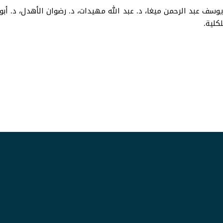
سف عبد الرحمن ميغا، د. عبد الله مهيدات، د. رضوان الأهدل، د. أبو
كلية.