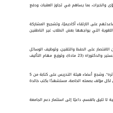
رؤى والخبرات، بما يساهم في تجاوز العقبات ودفع
عدتهم على الارتقاء أكاديميًا، وتشجيع المشاركة
اللغوية التي يواجهها بعض الطلاب غير الناطقين
 من الاقتصار على الحفظ والتلقين، وتوظيف الوسائل
التقنية مثل العروض التقديمية لجذب الطلاب وتحفيزهم، وإطلاق مشروع إعداد كتاب جامعي لكل مادة من مواد الماجستير والدكتوراه (23 مادة)، وتوزيع مهام التأليف
وفيما يخص مشروع الكتاب الجامعي طرح الدكتور السلمي رؤية مستقبلية للمشروع، واصفًا إياه بأنه "عمل صالح يبقى أثره". وشجع أعضاء هيئة التدريس على كتابة من 5
 أن لكل مؤلف بصمته الخاصة، مستشهدًا بكتب خالدة
ة لا تليق بالقسم، داعيًا إلى استثمار دعم الجامعة