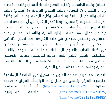
أقسام) وكلية الحاسبات وتقنية المعلومات (4 أقسام) وكلية الاقتصاد
وإدارة الأعمال (7 أقسام) وكلية العلوم التربوية (6 أقسام) وكلية
الآداب والعلوم الإنسانية (4 أقسام) وكلية الإعلام (5 أقسام) وكلية
الدراسات التنموية (قسمين). وهنا تجدر الإشارة إلى أن الجامعة قامت
بالإعلان عن فتح 8 أقسام جديدة؛ قسمين جديدين في كلية الاقتصاد
وإدارة الأعمال؛ هما قسم الإدارة المالية والاستثمار وقسم إدارة
المشاريع، وقسمين جديدين في كلية الشريعة؛ هما قسم التقاضي
والتحكيم وقسم الأحوال الشخصية وقانون الأسرة، وقسمين جديدين
في كلية الآداب والعلوم الإنسانية؛ هما قسم الترجمة واللغات
التطبيقية، وقسم تعليم اللغة العربية للناطقين بغيرها، وقسمين
جديدين في كلية الدراسات التنموية؛ هما قسم الإغاثة والتنمية
الدولية وقسم إدارة المنظمات غير الربحية.
للتواصل مع فريق عمادة القبول والتسجيل في الجامعة الإسلامية
بمنيسوتا المركز الرئيسي من خلال روابط الواتسأب للفريق د. خديجة
عبدالوارث (
http://wa.me/905317389279
) أ. أسماء مصطفى
(
https://wa.me/+201559471679
) د. فاطمة عبدالرشيد.
)
https://wa.me/6281319038485
(