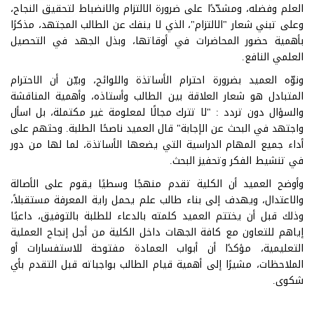
العلم وفضله، ومشدّدًا على ضرورة الالتزام والانضباط لتحقيق النجاح،
وعلى تبني شعار "الالتزام"، الذي لا ينفك عن الطالب المجتهد، مذكرًا
بأهمية حضور المحاضرات في أوقاتها، وبذل الجهد في التحصيل
العلمي النافع.
ونوّه العميد بضرورة احترام الأساتذة واللوائح، وبيّن أن الاحترام
المتبادل هو شعار العلاقة بين الطالب وأستاذه، وأهمية المناقشة
والسؤال دون تردد : "لا تترك مجالًا لمعلومة غير مكتملة، بل اسأل
واجتهد في البحث عن الإجابة" قال العميد ناصحًا الطلبة. وحثهم على
أداء جميع المهام الدراسية التي يضعها الأساتذة، لما لها من دور
في تنشيط الفكر وتحفيز البحث.
وأوضح العميد أن الكلية تقدم منهجًا وسطيًا يقوم على الأصالة
والاعتدال، ويهدف إلى بناء طالب علم يحمل راية المعرفة مستقبلاً،
وذلك قبل أن يختتم العميد كلمته بالدعاء للطلبة بالتوفيق، داعيًا
إياهم للتعاون مع كافة الجهات داخل الكلية من أجل إنجاح العملية
التعليمية، مؤكدًا أن أبواب العمادة مفتوحة للاستفسارات أو
الملاحظات، مشيرًا إلى أهمية قيام الطالب بواجباته قبل التقدم بأي
شكوى.