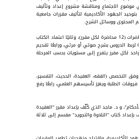
 موضوع الاجتماع ومناقشة مشروع إعداد وتأليف
بتوحيد الجهود الأكاديمية لتأليف مقررات جامعية
م المحتوى ووسائل الشرح.
وفي هذا السياق تناول الاجتماع خمسة محاور؛ هي أولًا ضرورة تقسيم المقرر إلى محاور واضحة تتماشى مع عدد المحاضرات (12 محاضرة لكل مقرر)، وثانيًا اعتماد الكتاب
الجامعي ليشمل: مقدمة، أهداف، محتوى، أنشطة، فهرس، ومراجع موثقة، وثالثًا توظيف التقنيات الحديثة مثل رموز QR لربط الدروس بشرح صوتي أو مرئي، ورابعًا تقديم
 واحد لكل مقرر يتفرع إلى مستويات بحسب المرحلة
 وفق التخصص (الفقه، العقيدة، الحديث، التفسير،
ي فروقات الطلبة ويعزز تأسيسهم العلمي، رابعًا رفع
كام"، و د. ماجد الذي كُلّف بإعداد مقرر "العقيدة
بإعداد كتاب "التلاوة والتجويد" مقسم إلى ثلاثة
هود الأكاديمية، واقتراح منهجيات تطوير المقررات