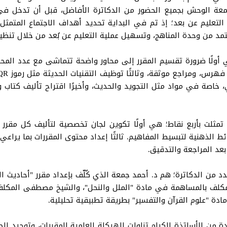
جمعة الوحش بجميع الحضور من الدكاترة الأفاضل، قبل أن تدخل في
التعليم عن بعد؛ إذ تم في البداية تحديد أهداف الاجتماع المتمثل 
مد من وحدة المناهج، وتسهيل عملية التعليم عن بُعد من خلال تنظي
ي، خاصة في مواد مثل التجويد والحديث، وأخيرًا اقتراح تأليف كتاب
ي تمثلت بأربع نقاط؛ هي أولًا تكوين لجان تخصصية لتأليف كل مقرر
خرائط الذهنية لتبسيط المفاهيم. ثالثًا إعداد محتوى المقررات بما يراع
بعد المراجعة والتدقيق.
من الدكاترة؛ هم د. أحمد جمعة الذي كُلّف بإعداد مقرر "أحاديث الأح
 المكلف بالمساهمة في مادة "الملل والنحل"، والشيخ مصطفى المكلف 
دة "علوم القرآن والتفسير" بطريقة تطبيقية تحليلية.
 من الأساتذة الكرام تناولت الهيكلة العلمية للمقررات، وتوحيد الج