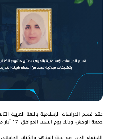
عقد قسم الدراسات الإسلامية باللغة العربية التابع
جمعة الوحش، وذلك يوم السبت الموافق 17 أيار مايو،2025م، في تمام الساعة التاسعة مساء بتوقيت مكة المكرمة.
الاجتماع الذي ضم لجنة المناهج والكتاب الجامع