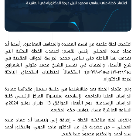
اعتمدت لجنة علمية من قسم العقيدة والمذاهب المعاصرة، رأسها أ.د
عماد عبده العجيلي، رئيس القسم؛ اعتمدت الخطة البحثية التي
تقدمت بها الباحثة منى سامي محمد؛ لدراسة الجوانب العقدية في
شرح الأسماء والصفات في تفسير الشيخ محمد متولي الشعراوي
ت(١٣٢٩-١٤١٩ه‍/١٩١١-١٩٩٨م)؛ استكمالاً لمتطلبات استحقاق الباحثة
لدرجة الدكتوراه.
وتم اعتماد الخطة بعد مناقشتها في جلسة سيمنار عقدتها عمادة
الدراسات العليا بالجامعة الإسلامية بمنيسوتا المركز الرئيسي كلية
الدراسات الإسلامية، يوم الأربعاء الموافق 13 حزيران يونيو 2024م،
الساعة العاشرة مساء بتوقيت مكة المكرمة.
وتكونت لجنة مناقشة الخطة – إضافة إلى رئيسها أ.د عماد عبده
العجيلي – من عضوية كلٍ من الدكتور ماجد الحربي، والدكتور أحمد
سيد أحمد، والدكتور محمود عبدالكريم.