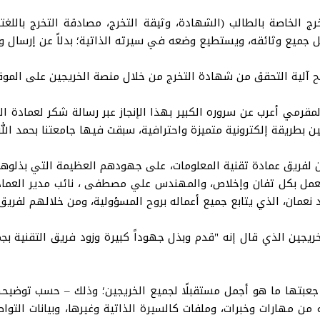
ج الخاصة بالطالب (الشهادة، وثيقة التخرج، مصادقة التخرج باللغت
جميع وثائقه، ويستطيع وضعه في سيرته الذاتية؛ بدلاً عن إرسال و
 آلية التحقق من شهادة التخرج من خلال منصة الخريجين على الموق
قرمي أعرب عن سروره الكبير بهذا الإنجاز عبر رسالة شكر لعمادة التق
بطريقة إلكترونية متميزة واحترافية، سبقت فيها جامعتنا بحمد الله ك
 لفريق عمادة تقنية المعلومات، على جهودهم العظيمة التي بذلوها لإ
 تعمل بكل تفان وإخلاص، والمهندس علي مصطفى ، نائب مدير العمادة،
 نعمان، الذي يتابع جميع أعماله بروح المسؤولية، ومن خلالهم لفري
يجين الذي قال إنه "قدم وبذل جهوداً كبيرة وزود فريق التقنية بجمي
 جعبتها ما هو أجمل مستقبلًا لجميع الخريجين؛ وذلك – حسب توضيحه
من مهارات وخبرات، وملفات كالسيرة الذاتية وغيرها، وبيانات التو