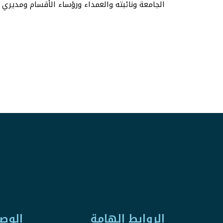
الجامعة ونائبته والعمداء ورؤساء الأقسام ومديري ال
الروابط الهامة
الوص