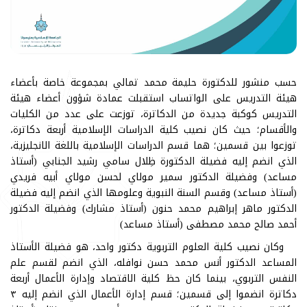
حسب منشور للدكتورة حليمة محمد تمالي بمجموعة خاصة بأعضاء
هيئة التدريس على الواتساب استقبلت عمادة شؤون أعضاء هيئة
التدريس كوكبة جديدة من الدكاترة، توزعت على عدد من الكليات
والأقسام؛ حيث كان نصيب كلية الدراسات الإسلامية أربعة دكاترة،
توزعوا بين قسمين؛ هما قسم الدراسات الإسلامية باللغة الانجليزية،
الذي انضم إليه فضيلة الدكتورة ظِلال سامي رشيد الجنابي (أستاذ
مساعد) وفضيلة الدكتور سمير مولاي لحسن مولاي أبيه فريدي
(أستاذ مساعد) وقسم السنة النبوية وعلومها الذي انضم إليه فضيلة
الدكتور ماهر إبراهيم محمد حنون (أستاذ مشارك) وفضيلة الدكتور
أحمد صالح محمد مصطفى (أستاذ مساعد)
وكان نصيب كلية العلوم التربوية دكتور واحد، هو فضيلة الأستاذ
المساعد الدكتور أنس محمد حسن نوافله، الذي انضم لقسم علم
النفس التربوي، بينما كان حظ كلية الاقتصاد وإدارة الأعمال أربعة
دكاترة انضموا إلى قسمين؛ قسم إدارة الأعمال الذي انضم إليه ٣