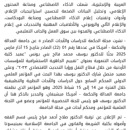
العربية والإنجليزية، شملت الذكاء الاصطناعي وصناعة المحتوى
الإعلامي، وتحليل البيانات الضخمة لتحسين استراتيجيات الإعلام،
وأدوات وتقنيات إعلام الذكاء الاصطناعي، وصناعة البودكاست،
والإعلام الآلي والروبوتي، والأخلاقيات المهنية والتحديات في إعلام
الذكاء الاصطناعي، والفجوة بين سوق العمل والجانب التعليمي.
- نشرت مجلة الحكمة للدراسات والأبحاث الصادر ة عن جامعة العدالة
والحكمة - أمريكا في عددها رقم 01 (22) الصادر بتاريخ 15 آذار مارس
2025 بحثًا للدكتور يوسف محمد فالح بني يونس "عميد كلية
الدراسات التنموية بعنوان "تقييم الجاهزية الاستشرافية للمؤسسات
الأردنية من خلال قطاع النقل ورؤيا التحديث الاقتصادي ٢٠٣٣"، وعلى
صعيد متصل شارك الدكتور يوسف بهذا البحث في المؤتمر العلمي
الدولي المحكم السابع حول الدراسات والأبحاث النظرية والتطبيقية
خلال الفترة من 14 إلى 15 شباط 2025، وهو المؤتمر الذي نظمته
جامعة العدالة والحكمة - أمريكا ميشيغان، والجدير بالذكر هنا أن
الدكتور يوسف هو رئيس للجنة التحضيرية للمؤتمر وعضو في اللجنة
العلمية للمؤتمر، ومحكم أبحاث في مجلة الجامعة.
- تم الإعلان عن ترقية الدكتور صلاح أحمد فراج رئيس قسم الفقه
وأصوله بكلية الشريعة والقانون في الجامعة الإسلامية بمينيسوتا