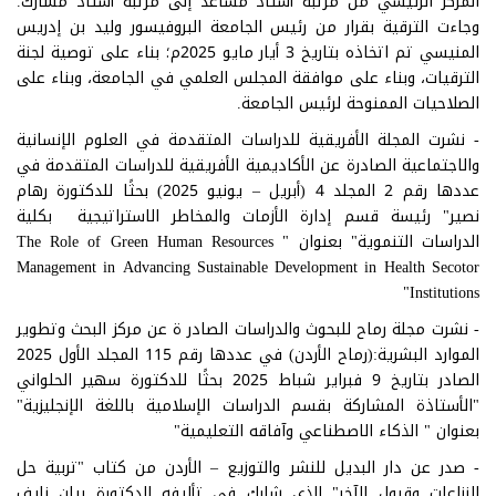
المركز الرئيسي من مرتبة أستاذ مساعد إلى مرتبة أستاذ مشارك.
وجاءت الترقية بقرار من رئيس الجامعة البروفيسور وليد بن إدريس
المنيسي تم اتخاذه بتاريخ 3 أيار مايو 2025م؛ بناء على توصية لجنة
الترقيات، وبناء على موافقة المجلس العلمي في الجامعة، وبناء على
الصلاحيات الممنوحة لرئيس الجامعة.
- نشرت المجلة الأفريقية للدراسات المتقدمة في العلوم الإنسانية
والاجتماعية الصادرة عن الأكاديمية الأفريقية للدراسات المتقدمة في
عددها رقم 2 المجلد 4 (أبريل – يونيو 2025) بحثًا للدكتورة رهام
نصير" رئيسة قسم إدارة الأزمات والمخاطر الاستراتيجية بكلية
الدراسات التنموية" بعنوان " The Role of Green Human Resources
Management in Advancing Sustainable Development in Health Secotor
Institutions"
- نشرت مجلة رماح للبحوث والدراسات الصادر ة عن مركز البحث وتطوير
الموارد البشرية:(رماح الأردن) في عددها رقم 115 المجلد الأول 2025
الصادر بتاريخ 9 فبراير شباط 2025 بحثًا للدكتورة سهير الحلواني
"الأستاذة المشاركة بقسم الدراسات الإسلامية باللغة الإنجليزية"
بعنوان " الذكاء الاصطناعي وآفاقه التعليمية"
- صدر عن دار البديل للنشر والتوزيع – الأردن من كتاب "تربية حل
النزاعات وقبول الآخر" الذي شارك في تأليفه الدكتورة بيان نايف