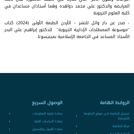
العرايضه والدكتور علي محمد دواهده وهما أستاذان مساعدان في
كلية العلوم التربوية
- صدر عن دار وائل للنشر – الأردن الطبعة الأولى (2024) كتاب
"موسوعة المصطلحات الإدارية التربوية" للدكتور إبراهيم علي البحر
الأستاذ المساعد في الجامعة الإسلامية بمينيسوتا.
الروابط الهامة
الوصول السريع
تسجيل الجامعة لدى موقع الحكومة
عمادة تقنية المعلومات
الامريكية
عمادة الدراسات العليا
مجلة الجامعة
عمادة القبول والتسجيل
المكتبة الرقمية