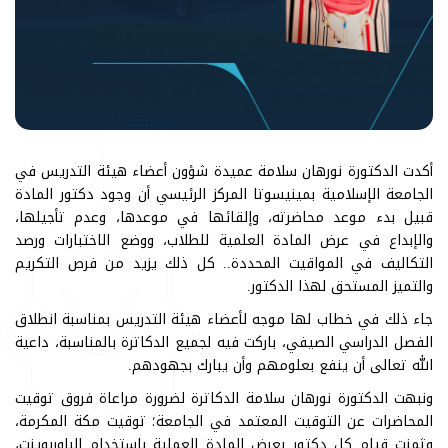
أكدت الدكتورة نورهان سلامة عميدة شؤون أعضاء هيئة التدريس في
الجامعة الإسلامية بمينيسوتا المركز الرئيسي أن وجود دكتور المادة
قبيل بدء موعد محاضرته، وإلقائها في موعدها، وعدم تأجيلها،
والإبداع في عرض المادة العلمية للطلاب، ووضع الاختبارات ورصد
التكاليف في المواقيت المحددة.. كل ذلك يزيد من فرص التكريم
والتميز المستحق لهذا الدكتور.
جاء ذلك في خطاب لها موجه لأعضاء هيئة التدريس بمناسبة انطلاق
الفصل الدراسي الصيفي، باركت فيه لجميع الدكاترة بالمناسبة، داعية
الله تعالى أن ينفع بعلومهم وأن يبارك بجهودهم.
ونبهت الدكتورة نورهان سلامة الدكاترة لضرورة مراعاة فروق توقيت
المحاضرات عن التوقيت المعتمد في الجامعة؛ توقيت مكة المكرمة،
وثمنت قيام كل دكتور بعرض المادة العملية باستخدام الباوربوينت،