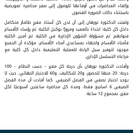
وإلقاء المحاضرات في أوقاتها للوصول إلى صفر محاضرة تعويضية
باستثناء حالات الضرورة القصوى.
ولفتت الدكتورة نورهان إلى أن لدى كل أستاذ مقررٍ طاقمٌ متكامل
داخل كل كلية؛ ابتداءً بالعميد ومرورًا بوكيل الكلية ثم رؤساء الأقسام
فنوابهم ثم مسؤولة الشؤون الإدارية في الكلية ثم أمين الكلية
فأمناء الأقسام وانتهاء بمساعدي أمناء الأقسام، مؤكدة أن الجميع
موجود لتوفير سبل الراحة للعملية التعليمية داخل كل كلية مع
مراعاة التسلسل الإداري.
وأفادت الدكتورة نورهان بأن درجة كل مقرر – حسب النظام – 100
درجة؛ 20 منها للحضور، و20 للتكاليف، و60 للاختبار النهائي، حيث لا
يوجد اختبار نصفي في الفصل الصيفي. كما أفادت أن مدة الفصل
الصيفي 6 اسابيع فقط، ومدة كل محاضرة ساعتين أسبوعيًا لكل
مقرر، بمجموع 12 ساعة.