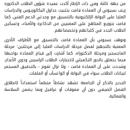
من جهة ثالثة وفي ذات الإطار أكدت عميدة شؤون الطلاب الدكتورة
زينب بسيوني أن العمادة قامت بتثبيت جداول البكالوريوس والدراسات
العليا على البوابة الإلكترونية بالتنسيق مع وحدتي الدعم الفنى، كما
قامت بتوزيع المناهج على المعنيين من الدكاترة والأمناء، وتسكين
الطلاب الجدد في كلياتهم وتخصصاتهم.
ونوهت بسيوني بأن العمادة قامت بالتنسيق مع الأطراف الأخرى
المعنية بالتجهيز لفصل مرحلة الدراسات العليا إلى مرحلتين؛ مرحلة
الماجستير ومرحلة الدكتوراه، كما أشارت إلى قيام العمادة بواجبها
فيما يتعلق بالدور التكميلي لاختبارات الطلاب الراسبين وذوي الأعذار،
وشددت على أن العمادة قامت - ولا تزال تقوم - بالتدقيق المستمر
لبيانات الطلاب سواء في البوابة أو الواتسأب أو الملفات.
الجدير بالذكر أن الجامعة تشهد نشاطاً منظماً استعداداً لانطلاق
الفصل الصيفي دون أي معوقات أو عراقيل وبما يضمن السلاسة
والفعالية.