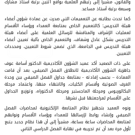
والقانون، مشيراً إلى رتبهم العلمية بواقع اثنين برتبة أستاذ مشارك
وسبعة برتبة أستاذ مساعد.
كما تحدث بطاينه عن التعميمات التي صدرت عن عمادة شؤون أعضاء
هيئة التدريس؛ كالتعميم الخاص بمتابعة العمداء ورؤساء الأقسام
لعمليات الإشراف والمناقشة للرسائل العلمية على أعضاء هيئة
التدريس بشكل عادل وشفاف، والتعميم الخاص بآلية تعيين أعضاء
هيئة التدريس في الجامعة، الذي تضمن شروط التعيين، ومحددات
التعيين.
على ذات الصعيد أكد عميد الشؤون الأكاديمية الدكتور أسامة عوف
جاهزية الشؤون الأكاديمية لانطلاق الفصل الصيفي، بعد أن قامت
العمادة – بحسب إفادته - بمتابعة جداول الفصل الصيفي بين وحدة
الغرف الصوتية وأقسام الكليات، والانتهاء منها، واعتماد مرحلة
البكالوريوس ومرحلة الماجستير ومرحلة الدكتوراه، وتوزيع الجداول
على الأقسام لمراجعتها قبل نشرها.
ونوه العميد بتجهيز نظام المتابعة الإلكترونية لمحاضرات الفصل
الصيفي وإنشاء روابط لإرسالها للعمداء ورؤساء الأقسام ونوابهم
لمتابعة المحاضرات ساعة بساعة، مشيراً إلى أن هذا نظام جديد يتبع
لأول مرة بعد أن تم تجريبه في نهاية الفصل الدراسي الثاني.