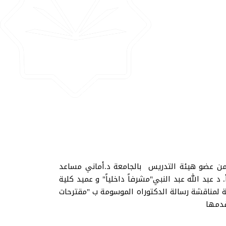
بمنيسوتا - المركز الرئيسي - IUM،اليوم 13/9 لجنة مناقشة تكونت من عضو هيئة التدريس بالجامعة د.أماني مساعد
د عبد الله عبد النبي"مشرفاً داخلياً" و عميد كلية
جنة لمناقشة رسالة الدكتوراه الموسومة ب "مقترحات
 قدمها