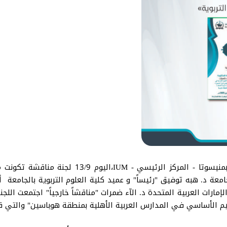
شكّلت عمادة الدراسات العليا بالجامعة الإسلامية 
امعة د. هبه توفيق "رئيساً" و عميد كلية العلوم التربوية بالجامعة أ. 
إمارات العربية المتحدة د. الآء ضمرات "مناقشاً خارجياً" اجتمعت الل
ليم الأساسي في المدارس العربية الأهلية بمنطقة هوباسين" والتي