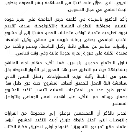
الحيوي، الذي يعوَّل عليه كثيرًا في المساهمة بنشر المعرفة وتطوير
البحث العلمي في مجال التسويق.
وأكد الدكتور باسريدة في كلمته حرص الجامعة على تعزيز جودة
التعليم، ومواكبة التطورات العلمية والتكنولوجية، بهدف تقديم
تجربة تعليمية متميزة تواكب متطلبات العصر، مشيرًا إلى أن مشروع
الكتاب الجامعي يحظى برعاية كريمة من معالي وكيل الجامعة،
وبإشراف مباشر من معالي نائبة وكيل الجامعة، وبدعم وتأكيد من
عميدة الكلية على ضرورة إنجازه بجودة عالية وفي وقت قياسي.
تناول الاجتماع محورين رئيسين، هما تأكيد مهام لجنة المناهج
وتشكيلها؛ حيث تم التطرق ضمن هذا المحور إلى الأدوار المنوطة بكل
عضو في اللجنة وآلية توزيع المسؤوليات، وتمثل المحور الثاني
بمناقشة آلية العمل لتحقيق أهداف المشروع؛ حيث جرى خلال هذا
المحور طرح عدد من المقترحات العملية لتيسير تنفيذ المشروع
وضمان جودته، مع التأكيد على أهمية العمل الجماعي والتواصل
المستمر.
الجدير بالذكر أن المجتمعين توصلوا إلى مجموعة من القرارات
والتوصيات التي تمثل خارطة طريق أولية لتنفيذ المشروع، أبرزها
اعتماد مقرر "مبادئ التسويق" كنموذج أولي لتطبيق فكرة الكتاب