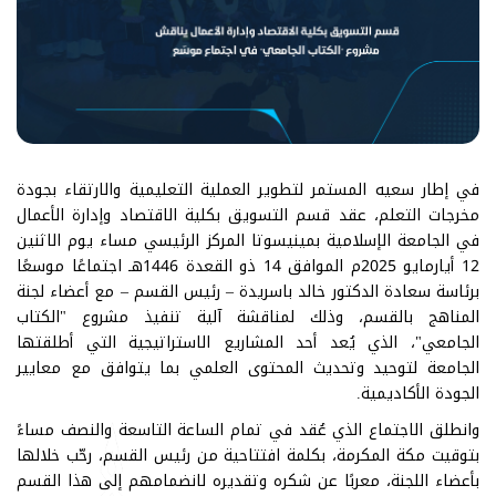
في إطار سعيه المستمر لتطوير العملية التعليمية والارتقاء بجودة
مخرجات التعلم، عقد قسم التسويق بكلية الاقتصاد وإدارة الأعمال
في الجامعة الإسلامية بمينيسوتا المركز الرئيسي مساء يوم الاثنين
12 أيارمايو 2025م الموافق 14 ذو القعدة 1446هـ اجتماعًا موسعًا
برئاسة سعادة الدكتور خالد باسريدة – رئيس القسم – مع أعضاء لجنة
المناهج بالقسم، وذلك لمناقشة آلية تنفيذ مشروع "الكتاب
الجامعي"، الذي يُعد أحد المشاريع الاستراتيجية التي أطلقتها
الجامعة لتوحيد وتحديث المحتوى العلمي بما يتوافق مع معايير
الجودة الأكاديمية.
وانطلق الاجتماع الذي عُقد في تمام الساعة التاسعة والنصف مساءً
بتوقيت مكة المكرمة، بكلمة افتتاحية من رئيس القسم، رحّب خلالها
بأعضاء اللجنة، معربًا عن شكره وتقديره لانضمامهم إلى هذا القسم