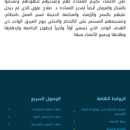
ثمّن الأعضاء تكريم العمادة لهم وتقديرهم لجهودهم وتقدموا
بالشكر والعرفان أيضاً لمدير العمادة د. صلاح علوي الذي لم يبخل
عليهم بالنصح والإرشاد والمتابعة الحثيثة لسير العمل بانتظام،
وتشجيعهم المستمر على الالتحام والتحلي بروح الفريق الواحد ذي
الهدف الواحد الذي يسعى أولاً وأخيراً لتطوير الجامعة وازدهارها
وطلابها وجميع الأعضاء فيها.
الروابط الهامة
الوصول السريع
تسجيل الجامعة لدى موقع الحكومة
عمادة تقنية المعلومات
الامريكية
عمادة الدراسات العليا
مجلة الجامعة
عمادة القبول والتسجيل
المكتبة الرقمية