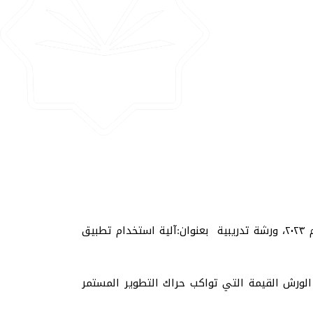
نظمت عمادة تقنية المعلومات في الجامعة الإسلامية بمنيسوتا- المركز الرئيسي، في السابع والعشرين من يوليو لعام ٢٠٢٣، ورشة تدريبية بعنوان:آلية استخدام تطبيق
لورش القيمة التي تواكب حراك التطوير المستمر