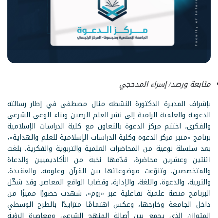
متابعة ورصد/ إسراء المدحجي
بإشراف المديرة الدكتورة النشطة منال مصطفى في إطار رسالته
الدعوية والعلمية الرامية إلى نشر العلم الرصين وبناء الوعي الشرعي
والفكري، اختتم مركز الدعوة بالتعاون مع كلية الدراسات الإسلامية
برنامج «منبر مركز الدعوة وكلية الدراسات الإسلامية للعلم والهداية»،
بعد سلسلة نوعية من المحاضرات العلمية والتربوية والفكرية، بلغت
اثنتين وعشرين محاضرة، قدّمها نخبة من الأكاديميين والدعاة
والمتخصصين، وتنوّعت موضوعاتها بين القرآن وعلومه، والعقيدة،
والتربية، والدعوة، واللغة، والإدارة، وقضايا الواقع المعاصر. وقد شكّل
البرنامج منصة علمية تفاعلية عبر «زوم»، شهدت حضورًا مميزًا من
داخل الجامعة وخارجها، وعكس اهتمامًا متزايدًا بالطرح الوسطي
المتوازن الذي يجمع بين أصالة المنهج الشرعي ومعاصرة الرؤية