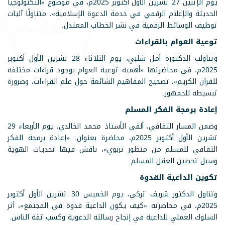
يوم الإثنين 27 تشرين الأول أكتوبر 2025م، في موضوع «التكنولوجيا
الحديثة والإعلام الرقمي في خدمة الدعوة الإسلامية»، متناولًا آليات
توظيف الوسائط الرقمية في نشر الخطاب المعتدل.
توعية العوام بالقراءات
وتناولت الدكتورة أمل شلبي، يوم الثلاثاء 28 تشرين الأول أكتوبر
2025م، في محاضرتها «أهمية توعية العوام بوجود قراءات مختلفة
للقرآن الكريم»، تصحيح المفاهيم الشائعة حول علم القراءات، وضرورة
تبسيطه للجمهور.
إعادة برمجة الفكر المسلم
وضمن المسار الثقافي، ألقى الأستاذ محمد الخالدي، يوم الأربعاء 29
تشرين الأول أكتوبر 2025م، محاضرة بعنوان: «إعادة برمجة الفكر
الثقافي للمسلم من منظور تربوي»، ناقش فيها تحديات الهوية
وسبل تحصين العقل المسلم.
تكوين الداعية القدوة
وتناول الدكتور شريف تركي، يوم الخميس 30 تشرين الأول أكتوبر
2025م، في محاضرته «كيف يكون الداعية قدوة في المجتمع»، أثر
السلوك العملي للداعية في إنجاح رسالته الدعوية وكسب ثقة الناس.