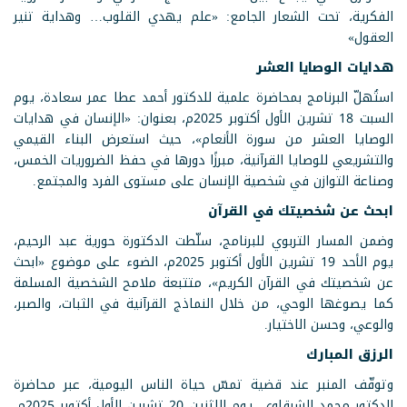
الفكرية، تحت الشعار الجامع: «علم يهدي القلوب… وهداية تنير
العقول»
هدايات الوصايا العشر
استُهلّ البرنامج بمحاضرة علمية للدكتور أحمد عطا عمر سعادة، يوم
السبت 18 تشرين الأول أكتوبر 2025م، بعنوان: «الإنسان في هدايات
الوصايا العشر من سورة الأنعام»، حيث استعرض البناء القيمي
والتشريعي للوصايا القرآنية، مبرزًا دورها في حفظ الضروريات الخمس،
وصناعة التوازن في شخصية الإنسان على مستوى الفرد والمجتمع.
ابحث عن شخصيتك في القرآن
وضمن المسار التربوي للبرنامج، سلّطت الدكتورة حورية عبد الرحيم،
يوم الأحد 19 تشرين الأول أكتوبر 2025م، الضوء على موضوع «ابحث
عن شخصيتك في القرآن الكريم»، متتبعة ملامح الشخصية المسلمة
كما يصوغها الوحي، من خلال النماذج القرآنية في الثبات، والصبر،
والوعي، وحسن الاختيار.
الرزق المبارك
وتوقّف المنبر عند قضية تمسّ حياة الناس اليومية، عبر محاضرة
الدكتور محمد الشرقاوي، يوم الاثنين 20 تشرين الأول أكتوبر 2025م،