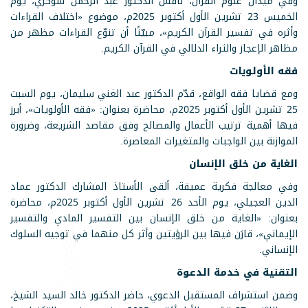
وفي ميدان علوم القرآن، ناقش الدكتور عبد الرحمن شوكري، يوم
الخميس 23 تشرين الأول أكتوبر 2025م، موضوع «اختلاف القراءات
وأثره في تفسير القرآن الكريم»، مبيّنًا أن تنوّع القراءات مظهر من
مظاهر الإعجاز والثراء الدلالي في القرآن الكريم.
فقه الأولويات
ومع قضايا فقه الواقع، قدّم الدكتور عبد الغني سليمان، يوم السبت
25 تشرين الأول أكتوبر 2025م، محاضرة بعنوان: «فقه الأولويات»، أبرز
فيها أهمية ترتيب الأعمال والمصالح وفق مقاصد الشريعة، وضرورة
الموازنة بين الواجبات والمتغيرات المعاصرة.
الغاية من خلق الإنسان
وفي معالجة فكرية عميقة، ألقى الأستاذ المشارك الدكتور عماد
الدين العجيلي، يوم الأحد 26 تشرين الأول أكتوبر 2025م، محاضرة
بعنوان: «الغاية من خلق الإنسان بين التفسير المادي والتفسير
الإيماني»، قارَن فيها بين الرؤيتين وأثر كل منهما في توجيه السلوك
الإنساني.
التقنية في خدمة الدعوة
وضمن استشراف المستقبل الدعوي، حاضر الدكتور خالد السيد الشيخ،