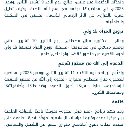
وتحدّثت الدكتورة عبير عيسى صالح، يوم الأحد 9 تشرين الثاني نوفمبر
2025م، في محاضرتها «وقفة مع اسم الله اللطيف وكيف تطيل
عمرك بالقرآن»، عن الأثر الإيماني للأسماء الحسنى في السكينة
والطمأنينة.
تزويج المرأة بلا ولي
وعالجت الدكتورة منال مصطفى، يوم الاثنين 10 تشرين الثاني
نوفمبر 2025م، في محاضرتها «مشكلة تزويج المرأة نفسها بلا ولي
أمر»، القضية من منظور فقهي واجتماعي جامع.
الدعوة إلى الله من منظور شرعي
واختُتم البرنامج يوم الثلاثاء 11 تشرين الثاني نوفمبر 2025م بمحاضرة
للدكتورة منال مصطفى بعنوان: «الدعوة إلى الله من منظور الشريعة
الإسلامية»، تناولت فيها أصول الدعوة وضوابطها وأخلاقياتها
ومقاصدها الكبرى.
خاتمة
وقد جسّد برنامج «منبر مركز الدعوة» نموذجًا ناجحًا للشراكة العلمية
بين مركز الدعوة وكلية الدراسات الإسلامية، مؤكّدًا قدرة الجامعة على
تقديم خطاب دعوي أكاديمي متوازن يجمع بين التأصيل والمعاصرة.