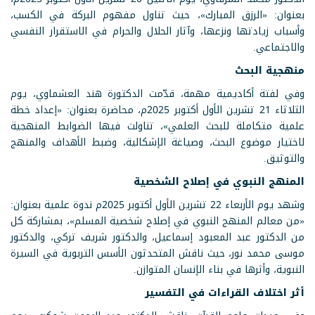
بعنوان: «الرزق المبارك»، حيث تناول مفهوم البركة في الكسب،
وأسباب زيادتها ونزعها، وآثار الحلال والحرام في الاستقرار النفسي
والاجتماعي.
منهجية البحث
وفي لفتة أكاديمية مهمة، قدّمت الدكتورة هند العشماوي، يوم
الثلاثاء 21 تشرين الأول أكتوبر 2025م، محاضرة بعنوان: «إعداد خطة
علمية متكاملة للبحث العلمي»، تناولت فيها الضوابط المنهجية
لاختيار موضوع البحث، وصياغة الإشكالية، وضبط الأهداف والمنهج
والتوثيق.
المنهج النبوي في إصلاح الشخصية
وشهد يوم الأربعاء 22 تشرين الأول أكتوبر 2025م ندوة علمية بعنوان:
«من معالم المنهج النبوي في إصلاح شخصية المسلم»، بمشاركة كل
من الدكتور عبد المعبود إسماعيل، والدكتور شريف تركي، والدكتور
موسى محمد نور، حيث ناقش المتحدثون الأسس التربوية في السيرة
النبوية، وأثرها في بناء الإنسان المتوازن.
أثر اختلاف القراءات في التفسير