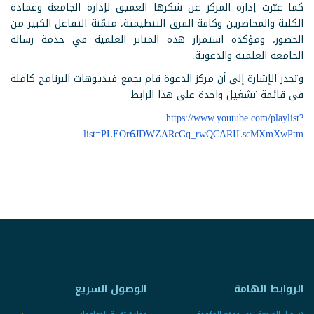
كما عبّرت إدارة المركز عن شكرها العميق لإدارة الجامعة وعمادة
الكلية والمحاضرين وكافة الفرق التنظيمية، مثمّنة التفاعل الكبير من
الحضور، ومؤكدة استمرار هذه المنابر العلمية في خدمة رسالة
الجامعة العلمية والدعوية.
وتجدر الإشارة إلى أن مركز الدعوة قام بجمع فيديوهات البرنامج كاملة
في قائمة تشغيل واحدة على هذا الرابط
https://www.youtube.com/playlist?
list=PLEOr6JDWZARcGq_rwQCARILscMXmXwPtm
الروابط الهامة
الوصول السريع