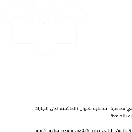
ي محاضرة تفاعلية بعنوان (الحاكمية لدى التيارات
 بالجامعة.
المحاضرة التي أدارتها أ.م.د سهام عبد الباقي، أمينة سر مركز الدعوة، ألقيت باللغة العربية يوم الخميس الموافق 9 كانون الثاني يناير 2025م، ولمدة ساعة كاملة،