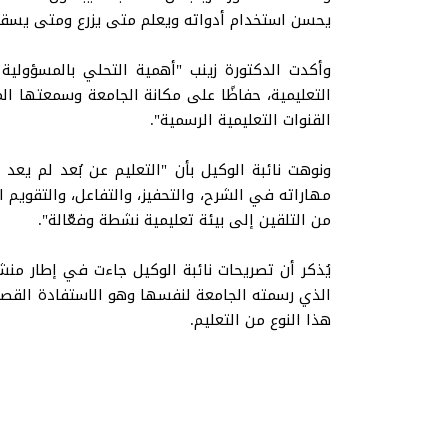
يحسن استخدام أدواته ويعلم متى يزرع ومتى يسق
وأكدت الدكتورة زينب "أهمية التحلي بالمسؤولية
التعليمية، حفاظًا على مكانة الجامعة وسمعتها ال
القنوات التعليمية الرسمية".
ونوهت نائبة الوكيل بأن "التعليم عن بُعد لم يعد
مهاراته في الشرح، والتحفيز، والتفاعل، والتقويم ا
من التلقين إلى بيئة تعليمية نشطة وفعّالة".
يُذكر أن تصريحات نائبة الوكيل جاءت في إطار منش
الذي رسمته الجامعة لنفسها وهو الاستفادة القصوى
هذا النوع من التعليم.