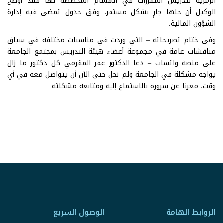
الرمزية لتدريس المقررات في الأقسام المخصصة لها فقد أوضح
الوكيل أن حلها جارٍ بشكل مستمر، وفق جدول تمضي فيه إدارة
الشؤون المالية.
وفي ختام تصريحاته – التي وردت في مناسبات مختلفة في سياق
مناقشات عامة في مجموعة أعضاء هيئة التدريس بمجتمع الجامعة
على منصة واتساب – دعا الدكتور عمر المقرمي كل دكتور ما زال
يواجه مشكلة في الجامعة ولم تحل حتى الآن أن يتواصل معه في أي
وقت، معربًا عن سروره بالاستماع إليه ومتابعة مشكلته.
الروابط الهامة
الوصول السريع