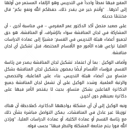
المقرر فيها نمطاً واحداً في التدريس وهو الإلقاء المستمر من أولها
إلى آخرها.. "وأنتم خير من يقدر ذلك، حفظكم الله ونفع بكم" قال
مختتمًا حديثه.
على صعيد متصل أكد الدكتور عمر المقرمي – في مناسبة أخرى - أن
المشاركة في لجان المناقشة سواء بالإشراف، أو المناقشة، هو حق
لجميع أعضاء هيئة التدريس في القسم؛ مشيرًا إلى عمادة الدراسات
العليا تراعي هذه الأمور مع الأقسام المختصة، قبل تشكيل أي لجان
مناقشة.
وأضاف الوكيل : بما أن اعتماد تشكيل لجان المناقشة يصدر من رئاسة
القسم، فرؤساء الأقسام أيضًا يمضون بتشكيل لجان المناقشة بشكل
متساوٍ بين أعضاء هيئة التدريس، بناء على الفاعلية، والتخصص،
والرتبة العلمية. وشدد الوكيل على أن تشمل لجان المناقشة جميع
الدكاترة الفاعلين بشكل متساوٍ، بحيث لا يقتصر الأمر فيها على
دكاترة بعينهم دون آخرين.
ونبه الوكيل إلى أن أي مشكلة يواجهها الدكاترة، كملاحظة أن هناك
توزيعًا غير عادل في المناقشات، يمكن التواصل مباشرة بشأن ذلك
مع رئاسة القسم أو عمادة الكلية، أو عمادة الدراسات العليا، "وبإذن
الله فورا يتم متابعة المشكلة والنظر فيها" بحسب قوله.