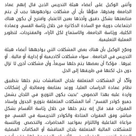
وأثنى الوكيل على أعضاء هيئة التدريس الذين قال إنهم عماد
الجامعة وفخرها، منوّهًا بأن أي مشكلات يواجهونها يجب أن يتم
متابعتها بشكل دقيق وأخذها بعين الاعتبار، واقترح أن يكون هناك
اجتماعات دورية مع السادة الدكاترة من خلال رئاسة القسم، وعمادة
الكلية، ورئاسة الجامعة، والاستماع لكل الآراء، والمقترحات، لتطوير
العملية التعليمية.
وصرّح الوكيل بأن هناك بعض المشكلات التي يواجهها أعضاء هيئة
التدريس في الجامعة.. سواء مشكلات أكاديمية أو إدارية أو مالية.. أو
غيرها.. مؤكدًا أن بعضها يتم حلها سريعاً، وأن مشكلات أخرى لا تزال
دون حل، لكنها في طريقها إلى الحل.
وأكّد أن المشكلات المتعلقة بلجان المناقشات يتم حلها بتطبيق
نظام عمادة الدراسات العليا، ووعد بمتابعة ومعالجة أي إشكالات
واردة عليه بهذا الخصوص، "بحيث يكون التوزيع في اللجان يشمل
جميع كوادر القسم". أما المشكلات المتعلقة بتوزيع الجدول وإسناد
المقررات فقد قال إنه يتم حلها من خلال رئاسة الأقسام بشكل
مباشر، وفق المقررات المتاحة والكوادر التدريسية في القسم، مع
مراعاة الفاعلية والالتزام بمواعيد المحاضرات، والتخصص. وبالنسبة
للمشكلات المالية المتعلقة بلجان المناقشة أو المكافآت الفصلية