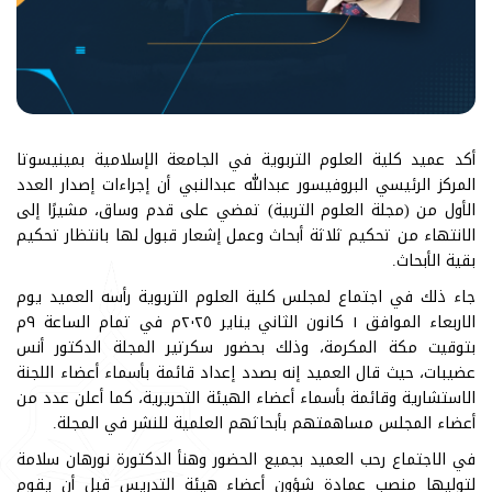
أكد عميد كلية العلوم التربوية في الجامعة الإسلامية بمينيسوتا
المركز الرئيسي البروفيسور عبدالله عبدالنبي أن إجراءات إصدار العدد
الأول من (مجلة العلوم التربية) تمضي على قدم وساق، مشيرًا إلى
الانتهاء من تحكيم ثلاثة أبحاث وعمل إشعار قبول لها بانتظار تحكيم
بقية الأبحاث.
جاء ذلك في اجتماع لمجلس كلية العلوم التربوية رأسه العميد يوم
الاربعاء الموافق ١ كانون الثاني يناير ٢٠٢٥م في تمام الساعة ٩م
بتوقيت مكة المكرمة، وذلك بحضور سكرتير المجلة الدكتور أنس
عضيبات، حيث قال العميد إنه بصدد إعداد قائمة بأسماء أعضاء اللجنة
الاستشارية وقائمة بأسماء أعضاء الهيئة التحريرية، كما أعلن عدد من
أعضاء المجلس مساهمتهم بأبحاثهم العلمية للنشر في المجلة.
في الاجتماع رحب العميد بجميع الحضور وهنأ الدكتورة نورهان سلامة
لتوليها منصب عمادة شؤون أعضاء هيئة التدريس قبل أن يقوم