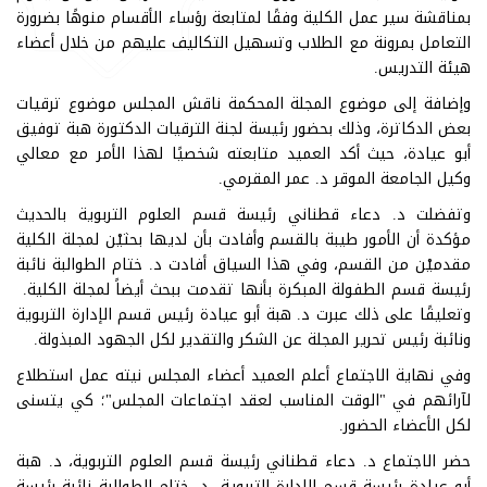
بمناقشة سير عمل الكلية وفقًا لمتابعة رؤساء الأقسام منوهًا بضرورة
التعامل بمرونة مع الطلاب وتسهيل التكاليف عليهم من خلال أعضاء
هيئة التدريس.
وإضافة إلى موضوع المجلة المحكمة ناقش المجلس موضوع ترقيات
بعض الدكاترة، وذلك بحضور رئيسة لجنة الترقيات الدكتورة هبة توفيق
أبو عيادة، حيث أكد العميد متابعته شخصيًا لهذا الأمر مع معالي
وكيل الجامعة الموقر د. عمر المقرمي.
وتفضلت د. دعاء قطناني رئيسة قسم العلوم التربوية بالحديث
مؤكدة أن الأمور طيبة بالقسم وأفادت بأن لديها بحثيْن لمجلة الكلية
مقدميْن من القسم، وفي هذا السياق أفادت د. ختام الطوالبة نائبة
رئيسة قسم الطفولة المبكرة بأنها تقدمت ببحث أيضاً لمجلة الكلية.
وتعليقًا على ذلك عبرت د. هبة أبو عيادة رئيس قسم الإدارة التربوية
ونائبة رئيس تحرير المجلة عن الشكر والتقدير لكل الجهود المبذولة.
وفي نهاية الاجتماع أعلم العميد أعضاء المجلس نيته عمل استطلاع
لآرائهم في "الوقت المناسب لعقد اجتماعات المجلس"؛ كي يتسنى
لكل الأعضاء الحضور.
حضر الاجتماع د. دعاء قطناني رئيسة قسم العلوم التربوية، د. هبة
أبو عيادة رئيسة قسم الإدارة التربوية، د. ختام الطوالبة نائبة رئيسة