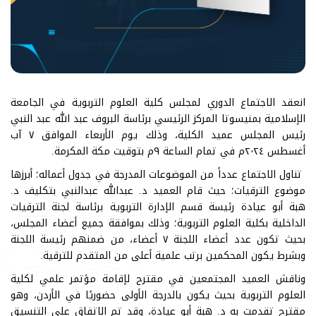
انعقد الاجتماع الدوري لمجلس كلية العلوم التربوية في الجامعة
الإسلامية بمنيسوتا المركز الرئيسي برئاسة البروف عبد الله عبد النبي
رئيس المجلس عميد الكلية، وذلك يوم الأربعاء الموافق ٧ آب
أغسطس ٢٠٢٤م في تمام الساعة ٩م بتوقيت مكة المكرمة.
تناول الاجتماع عدداً من الموضوعات المدرجة في جدول أعماله؛ أبرزها
موضوع الترقيات؛ حيث قام العميد د. عبدالله عبدالنبي بتكليف د.
هبة أبو عيادة رئيسة قسم الإدارة التربوية برئاسة لجنة الترقيات
الداخلية بكلية العلوم التربوية؛ وذلك بموافقة جميع أعضاء المجلس،
بحيث تكون عدد أعضاء اللجنة ٧ أعضاء، من ضمنهم رئيسة اللجنة
وبشرط يكون المحكمين برتب علمية أعلى من المتقدم للترقية.
وناقش العميد المجتمعين في مقترح لإقامة مؤتمر علمي لكلية
العلوم التربوية بحيث يكون بالدرجة الأولى حضوريًا في الأردن، وهو
مقترح تقدمت به د. هبة أبو عيادة، وقد تم الاتفاق على التنسيق