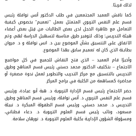
لذلك قريبًا.
كما ناقش العميد المجتمعين في طلب الدكتور أنس نوافلة رئيس
قسم علم النفس التربوي المتمثل بعمل "تعميم" بخصوص كيفية
التعامل مع ظاهرة الخجل لدى بعض الطالبات من قِبَل بعض أعضاء
هيئة التدريس؛ وذلك لتوفير طرق مناسبة لتسهيل الدراسة لهم، وتم
الاتفاق على التنسيق بشأن الموضوع بين د. انس نوافلة و د. مروان
بطاينة الذي كان له تعميم سابق بهذا الموضوع.
وأخيرًا قام العميد – الذي فتح النقاش للجميع في كل مواضيع
الاجتماع – بتكليف الدكتور محمد حسني رئيس قسم المناهج وطرق
التدريس بالتنسيق مع مركز التدريب والتطوير لعمل ندوة مصغرة أو
محاضرة كمساهمة من الكلية في برامج المركز.
حضر الاجتماع رئيس قسم الإدارة التربوية د. هبة أبو عيادة، ورئيس
قسم علم النفس التربوي د. أنس نوافلة، ورئيس قسم المناهج وطرق
التدريس د. محمد حسني، ورئيس قسم الطفولة المبكرة د. نبيلة
مسعود، ونائب رئيس قسم العلوم التربوية د. دعاء قطناني،
ومسؤولة الشؤون الإدارية بكلية العلوم التربوية د. نورهان سلامة.