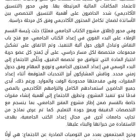
لاعتماد المكافآت المالية المرتبطة بها. وفي محور (التنسيق
الأكاديمي) شدد الحاضرون على أهمية التنسيق التخصصي بين
الأساتذة لضمان تكامل المحتوى الأكاديمي وفق كل مرحلة دراسية.
وفي محور (إطلاق مشروع الكتاب الجامعي فعليًا) حثت رئيسة القسم
الزملاء على البدء الفوري في إعداد الكتاب الجامعي، مع فتح باب
النقاش وتبادل الرؤى حول آلية التنفيذ، وتم الاتفاق على تشكيل
مجموعات متخصصة لكل مسار دراسي، على أن يُمنح كل عضو حرية
اختيار المادة التي تتوافق مع تخصصه الدقيق، وخَلُص الاجتماع إلى
البدء الرسمي في إعداد المحتوى الجامعي وتوزيع المهام وفق جدول
زمني محدد. وناقش المشاركون أبرز التحديات المتوقعة أثناء إعداد
المقررات، وفي مقدمتها محدودية الوقت والموارد. ورغم ذلك، أبدى
جميع الحاضرين استعدادهم الكامل والتزامهم الأكاديمي بالمضي
قدمًا نحو تنفيذ المشروع. وتطرق الاجتماع إلى أهمية إنشاء مقررات
خاصة بالقسم ضمن إطار مشروع المقرر الجامعي، بما ينسجم مع
التخصصات الدقيقة ويعزز جودة التعليم. كما تم عرض نماذج من
تجارب جامعات أخرى في مجال إعداد الكتب الجامعية، بهدف
الاستفادة من خبراتها والبناء عليها.
وخرج المجتمعون بعدد من التوصيات الصادرة عن الاجتماع؛ هي أولًا