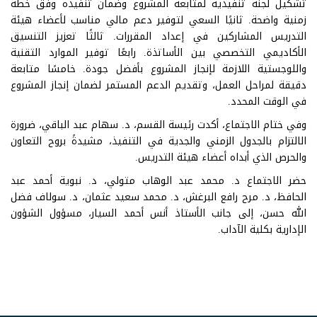
تشكيل لجنة تنفيذية لمتابعة المشروع وضمان تنفيذه وفق خطة
زمنية واضحة. ثانيًا السعي لتوفير دعم مالي مناسب لأعضاء هيئة
التدريس المشاركين في إعداد المقررات. ثالثًا تعزيز التنسيق
الأكاديمي التخصصي بين الأساتذة. رابعًا توفير الموارد التقنية
واللوجستية اللازمة لإنجاز المشروع بأفضل جودة. خامسًا متابعة
دقيقة لمراحل العمل، وتقديم الدعم المستمر لضمان إنجاز المشروع
في الوقت المحدد.
وفي ختام الاجتماع، أكدت رئيسة القسم، د. سهام عبد الباقي، ضرورة
الالتزام بالجدول الزمني والجدية في التنفيذ، مشيدةً بروح التعاون
والحرص الذي أبداه أعضاء هيئة التدريس.
حضر الاجتماع د. محمد عبد الوهاب متولي، د. نبوية أحمد عبد
الحافظ، د. مرح رافع البرغش، د. محمد سعيد عثمان، د. سولاف فضل
الله حسن، إلى جانب الأستاذ أنس أحمد السيار، مسؤول الشؤون
الإدارية بكلية الآداب.