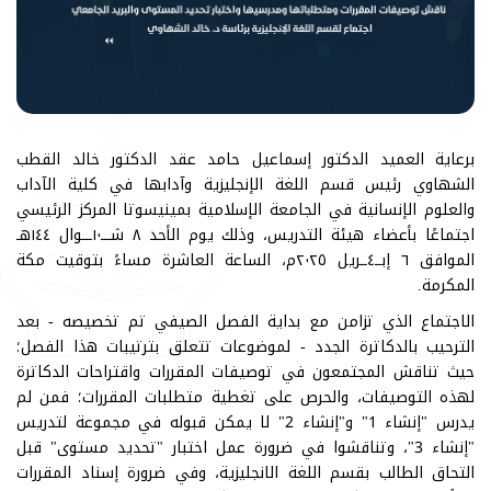
برعاية العميد الدكتور إسماعيل حامد عقد الدكتور خالد القطب
الشهاوي رئيس قسم اللغة الإنجليزية وآدابها في كلية الآداب
والعلوم الإنسانية في الجامعة الإسلامية بمينيسوتا المركز الرئيسي
اجتماعًا بأعضاء هيئة التدريس، وذلك يوم الأحد ٨ شـــ١٠ـــوال ١٤٤هـ
الموافق ٦ إبــ٤ــريل ٢٠٢٥م، الساعة العاشرة مساءً بتوقيت مكة
المكرمة.
الاجتماع الذي تزامن مع بداية الفصل الصيفي تم تخصيصه - بعد
الترحيب بالدكاترة الجدد - لموضوعات تتعلق بترتيبات هذا الفصل؛
حيث تناقش المجتمعون في توصيفات المقررات واقتراحات الدكاترة
لهذه التوصيفات، والحرص على تغطية متطلبات المقررات؛ فمن لم
يدرس "إنشاء 1" و"إنشاء 2" لا يمكن قبوله في مجموعة لتدريس
"إنشاء 3"، وتناقشوا في ضرورة عمل اختبار "تحديد مستوى" قبل
التحاق الطالب بقسم اللغة الانجليزية، وفي ضرورة إسناد المقررات