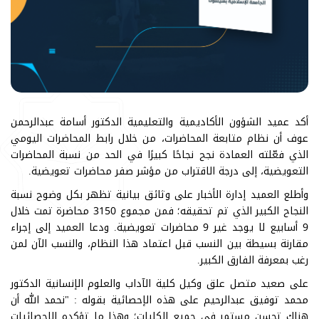
أكد عميد الشؤون الأكاديمية والتعليمية الدكتور أسامة عبدالرحمن
عوف أن نظام متابعة المحاضرات، من خلال رابط المحاضرات اليومي
الذي فعّلته العمادة نجح نجاحًا كبيرًا في الحد من نسبة المحاضرات
التعويضية، إلى درجة الاقتراب من مؤشر صفر محاضرات تعويضية.
وأطلع العميد إدارة الأخبار على وثائق بيانية تظهر بكل وضوح نسبة
النجاح الكبير الذي تم تحقيقه؛ فمن مجموع 3150 محاضرة تمت خلال
9 أسابيع لا يوجد غير 9 محاضرات تعويضية. ودعا العميد إلى إجراء
مقارنة بسيطة بين النسب قبل اعتماد هذا النظام، والنسب الآن لمن
رغب بمعرفة الفارق الكبير.
على صعيد متصل علق وكيل كلية الآداب والعلوم الإنسانية الدكتور
محمد توفيق عبدالرحيم على هذه الإحصائية بقوله : "نحمد الله أن
هناك تحسن مستمر في جميع الكليات؛ وهذا ما تؤكده الاحصائيات