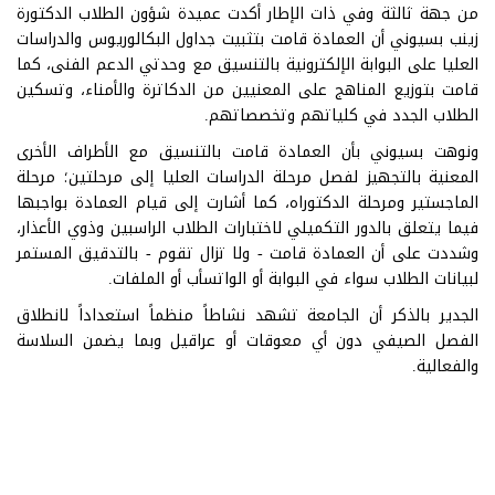
من جهة ثالثة وفي ذات الإطار أكدت عميدة شؤون الطلاب الدكتورة
زينب بسيوني أن العمادة قامت بتثبيت جداول البكالوريوس والدراسات
العليا على البوابة الإلكترونية بالتنسيق مع وحدتي الدعم الفنى، كما
قامت بتوزيع المناهج على المعنيين من الدكاترة والأمناء، وتسكين
الطلاب الجدد في كلياتهم وتخصصاتهم.
ونوهت بسيوني بأن العمادة قامت بالتنسيق مع الأطراف الأخرى
المعنية بالتجهيز لفصل مرحلة الدراسات العليا إلى مرحلتين؛ مرحلة
الماجستير ومرحلة الدكتوراه، كما أشارت إلى قيام العمادة بواجبها
فيما يتعلق بالدور التكميلي لاختبارات الطلاب الراسبين وذوي الأعذار،
وشددت على أن العمادة قامت - ولا تزال تقوم - بالتدقيق المستمر
لبيانات الطلاب سواء في البوابة أو الواتسأب أو الملفات.
الجدير بالذكر أن الجامعة تشهد نشاطاً منظماً استعداداً لانطلاق
الفصل الصيفي دون أي معوقات أو عراقيل وبما يضمن السلاسة
والفعالية.