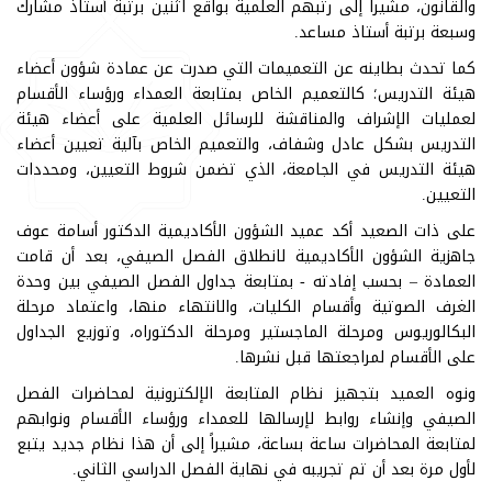
والقانون، مشيراً إلى رتبهم العلمية بواقع اثنين برتبة أستاذ مشارك
وسبعة برتبة أستاذ مساعد.
كما تحدث بطاينه عن التعميمات التي صدرت عن عمادة شؤون أعضاء
هيئة التدريس؛ كالتعميم الخاص بمتابعة العمداء ورؤساء الأقسام
لعمليات الإشراف والمناقشة للرسائل العلمية على أعضاء هيئة
التدريس بشكل عادل وشفاف، والتعميم الخاص بآلية تعيين أعضاء
هيئة التدريس في الجامعة، الذي تضمن شروط التعيين، ومحددات
التعيين.
على ذات الصعيد أكد عميد الشؤون الأكاديمية الدكتور أسامة عوف
جاهزية الشؤون الأكاديمية لانطلاق الفصل الصيفي، بعد أن قامت
العمادة – بحسب إفادته - بمتابعة جداول الفصل الصيفي بين وحدة
الغرف الصوتية وأقسام الكليات، والانتهاء منها، واعتماد مرحلة
البكالوريوس ومرحلة الماجستير ومرحلة الدكتوراه، وتوزيع الجداول
على الأقسام لمراجعتها قبل نشرها.
ونوه العميد بتجهيز نظام المتابعة الإلكترونية لمحاضرات الفصل
الصيفي وإنشاء روابط لإرسالها للعمداء ورؤساء الأقسام ونوابهم
لمتابعة المحاضرات ساعة بساعة، مشيراً إلى أن هذا نظام جديد يتبع
لأول مرة بعد أن تم تجريبه في نهاية الفصل الدراسي الثاني.