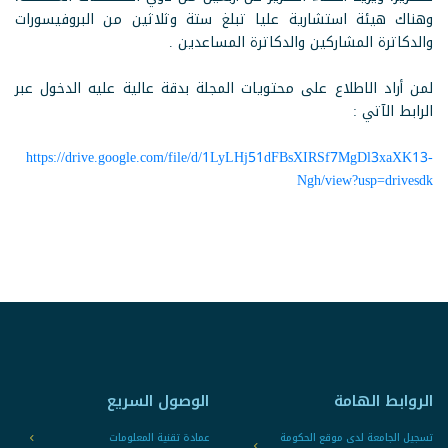
وهناك هيئة استشارية عليا تبلغ ستة وثلاثين من البروفيسورات
والدكاترة المشاركين والدكاترة المساعدين .
لمن أراد الاطلاع على محتويات المجلة بدقة عالية عليه الدخول عبر
الرابط الآتي :
https://drive.google.com/file/d/1LyLHj51dFBsXIRSf7MgDl3xaXK13-
Ngh/view?usp=drivesdk
الروابط الهامة
الوصول السريع
تسجيل الجامعة لدى موقع الحكومة
عمادة تقنية المعلومات