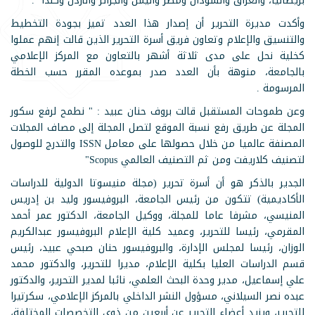
بريطانيا، والعراق والسودان ومصر واليمن والجزائر والأردن وكندا .
وأكدت مديرة التحرير أن إصدار هذا العدد تميز بجودة التخطيط
والتنسيق والإعلام وتعاون فريق أسرة التحرير الذين قالت إنهم عملوا
كخلية نحل على مدى ثلاثة أشهر بالتعاون مع المركز الإعلامي
بالجامعة، منوهة بأن العدد صدر بموعده المقرر حسب الخطة
المرسومة .
وعن طموحات المستقبل قالت بروف حنان عبيد : " نطمح لرفع سكور
المجلة عن طريق رفع نسبة الموقع لتصل المجلة إلى مصاف المجلات
المصنفة عالميا من خلال حصولها على معامل ISSN والتدرج للوصول
لتصنيف كلاريفت ومن ثم التصنيف العالمي Scopus"
الجدير بالذكر هو أن أسرة تحرير (مجلة منيسوتا الدولية للدراسات
الأكاديمية) تتكون من رئيس الجامعة، البروفيسور وليد بن إدريس
المنيسي، مشرفا عاما للمجلة، ووكيل الجامعة، الدكتور عمر أحمد
المقرمي، رئيسا للتحرير، وعميد كلية الإعلام البروفيسور عبدالكريم
الوزان، رئيسا لمجلس الإدارة، والبروفيسور حنان صبحي عبيد، رئيس
قسم الدراسات العليا بكلية الإعلام، مديرا للتحرير، والدكتور محمد
علي إسماعيل، مدير وحدة البحث العلمي، نائبا لمدير التحرير، والدكتور
عبده نصر السيلاني، مسؤول النشر الداخلي بالمركز الإعلامي، سكرتيرا
للتحرير، ويزيد أعضاء التحرير عن أربعين من ذوي التخصصات المختلفة،