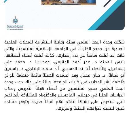
شكّلت وحدة البحث العلمي هيئة رقابية استشارية للمجلات العلمية
الصادرة عن جميع الكليات في الجامعة الإسلامية بمنيسوتا، والتي
كانت قد أعلنت سابقاً عن بدء إصدارها. كذلك أعلنت أسماء أعضائها،
رئيس الهيئة د. عمر أحمد المقرمي، ومديرها د. محمد علي
إسماعيل، والأعضاء أ.د: ندا الحسيني، أ.د: سعاد البلتاجي، د. ياسمين
أبو شبانة، د. حنان مختار. وقد اعتمدت الهيئة قائمة منظمة للوائح
وأنظمة نشر المجلات في كليات الجامعة. وبناءً على ذلك دعت وحدة
البحث العلمي جميع المنتسبين من أعضاء هيئة التدريس وطلاب
الدراسات العليا في مرحلتي الماجستير والدكتوراه للمشاركة بأبحاثهم
التي ستحرص على نشرها لتفتح لهم آفاقاً جديدة وتوفر مساحة
كبيرة لتنمية قدراتهم البحثية وتعزيزها.