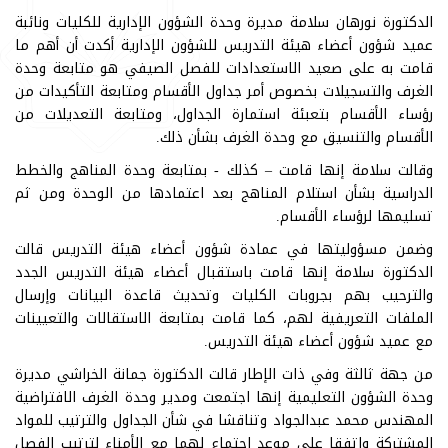
الدكتورة نورهان سلامة مديرة وحدة الشؤون الإدارية للكليات ونائبة
عميد شؤون أعضاء هيئة التدريس للشؤون الإدارية أكدت أن أهم ما
قامت به على صعيد الاستعدادات للفصل الصيفي هو متابعة وحدة
الغرف والتسجيلات بخصوص أمر جداول الأقسام ومتابعة التأكيدات من
رؤساء الأقسام بتعبئة استمارة الجداول، ومتابعة التعديلات من
الأقسام والتنسيق مع وحدة الغرف بشأن ذلك.
وقالت سلامة إنها قامت – كذلك - بمتابعة وحدة المناهج والخطط
الدراسية بشأن استلام المناهج بعد اعتمادها من الوحدة ومن ثم
تسليمها لرؤساء الأقسام.
وضمن مسؤوليتها في عمادة شؤون أعضاء هيئة التدريس قالت
الدكتورة سلامة إنها قامت باستقبال أعضاء هيئة التدريس الجدد
والترحيب بهم بجروبات الكليات وتحديث قاعدة البيانات وإرسال
الملفات التعريفية لهم، كما قامت بمتابعة الاستقالات والتعيينات
مع عميد شؤون أعضاء هيئة التدريس.
من جهة ثالثة وفي ذات الإطار قالت الدكتورة جمانة الخراشي مديرة
وحدة الشؤون التعليمية إنها اجتمعت ومدير وحدة الغرف الافتراضية
المهندس محمد عبدالجواد وتناقشا في شأن الجداول والترتيب للمواد
المشتركة واتفقا على موعد اجتماع لهما مع الأمناء لترتيب الفصل