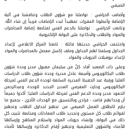
الصيفي.
وأضافت الخراشي : تواصلنا مع شؤون الطلاب وتناقشنا في آلية
الإضافة وأعطونا المقررات تمهيداً لبدء الإضافات قريباً إن شاء الله.
وتابعت الخراشي : تواصلنا بالدعم الفني لمتابعة إضافة المحاضرات
والمواد والطلاب والدكاترة على البوابة الإلكترونية.
واختتمت الخراشي حديثها قائلة : تابعنا المركز الاعلامي لإعداد
الجداول وسلمنا لهم الجداول وملف إكسل مفصل بالمحاضرات والمواد
لإعداد بروفيلات الجروبات والمواد.
وعلى ذات الصعيد أفاد كلٌ من سليمان مقبول مدير وحدة شؤون
طلاب البكالوريوس وأميمة عادل مديرة وحدة شؤون طلاب الدراسات
العليا ورقية عبد الحفيظ المديرة السابقة لوحدة الدعم الفني لمرحلة
البكالوريوس وحارث المقرمي المدير الجديد للوحدة وعبدالرحمن
الحمود مدير وحدة الدعم الفني لمرحلة الدراسات العليا؛ أكدوا جميعاً
أن وحداتهم قامت - فرادى وبالتنسيق مع الوحدات الأخرى - بجميع ما
يلزم لانطلاق الفصل الصيفي من تجهيز لجداول الطلاب وتجهيز
لقوائم طلاب كل مستوى وتحديد طلاب المعادلات ومتابعة تثبيت كل
ذلك في البوابة، وإنشاء جروبات المواد واستلام المناهج وإرسالها
للأمناء والشؤون التعليمية وتجهيز أرقام الدكاترة وإرسالها لأمناء