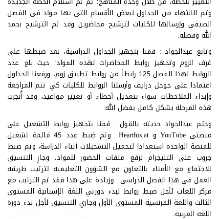
التغيير للخطة، من خلال وحدة المناهج؛ ثم تم استلام الخطة الجديدة
وتم الانتهاء من الجداول لبعض الأقسام التي بها مواد في الفصل
الصيفي وإرسالها للكليات لترشيح محاضرين وقد تم الترشيح بحمد
الله وفضله.
وتابع عبدالجواد : قمنا بتجهيز الجداول الدراسية، بعد ضبطها على
غرف الزوم وتجهيز روابط المحاضرات لهذه المواد؛ حيث بلغ عدد
الروابط لهذا الفصل 125 رابطاً من روابط تطبيق زوم، ورفعنا الجداول
اعتمادا على جوجل درايف وأرسلنا الروابط للكليات كي تتم المراجعة
وإبداء الملاحظات سواء بتعديل أخطاء أو تغيير مواعيد، وقد أُنجزت
هذه المرحلة بشكل كامل بفضل الله.
وختم عبدالجواد حديثه بالقول : قمنا بتجهيز روابط التشغيل على
منصتي YouTube و Hearthis.at وتم ضبط عدد 45 قائمة تشغيل
للمنصة الواحدة استعدادا لتحميل التسجيلات أثناء الدراسة، وتم ضبط
جروب على التليجرام لرفع ملفات الحضور للمواد، وجارٍ التنسيق
للاجتماع مع الأمناء بالتعاون مع الشؤون التعليمية لترتيب طريقة
العمل في هذا الفصل الدراسي.. وزيادة على هذا فقد تم الترتيب مع
مركز اللغات لأجل ضبط روابط لبدء دورتي اللغة الإسبانية المستوى
الثالث واللغة الفرنسية المستوى الأول وجاري التنسيق لأجل بدء دورة
اللغة العربية.