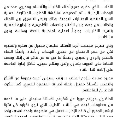
اللقاء – الذي حضره جميع أمناء الكليات والأقسام ومديري عدد من
الوحدات الإدارية - تم تخصيصه لمناقشة الخطوات المتتابعة لعملية
السير المنتظم للاختبارات اليومية؛ وذلك بغرض التنسيق بين الامناء
والطلاب من جهة وبين الأمناء والجهات الأكاديمية والإدارية المعنية
بتنفيذ الاختبارات، وصولاً لعملية امتحانية ناجحة وسلسة ودون
مشكلات.
وفي تصريح مقتضب أعرب الأستاذ سليمان مقبول عن شكره وتقديره
لكل من حضر الاجتماع من مديري الوحدات والأمناء، واصفًا اللقاء
بالمثمر والودي والصريح، ومثمنًا ما خرج به من نتائج قال إنها وضعت
النقاط على الحروف بتعاون وثيق وفهم عميق، شاكرًا إدارة الجامعة
على إتاحة هذا اللقاء.
مديرة عمادة شؤون الطلاب د. زينب بسيوني أعربت بدورها عن الشكر
والتقدير للأستاذ مقبول ونقله لخبراته المتميزة للجميع، كما شكرت
الحاضرين لتفاعلهم.
الحاضرون بدورهم عبروا عن شكرهم للأستاذ سليمان على ما قدمه
من معلومات قيمة في اللقاء "الطيب الذي نرجو تكراره كل فترة
ليشعر الجميع أن كافة الإدارات تعمل في منظومة واحدة لهدف واحد
وهو الرقي بجامعتنا الحبيبة" والعبارة بين المزدوجين لعميد الشؤون