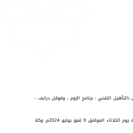
(التأهيل التقني : برنامج الزوم ، وقوقل درايف -
الدورة تكونت من محاضرتين؛ المحاضرة الاولى كانت يوم الأحد الموافق 7 تموز يوليو 2024م، وألقيت المحاضرة الثانية يوم الثلاثاء الموافق 9 تموز يوليو 2024م، وكلا