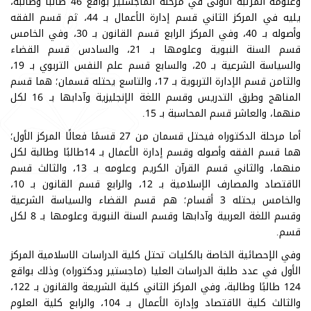
وعلومه المرتبة الأولى في مرحلة الماجستير بواقع 46 طالبًا وطالبة،
يليه في المركز الثاني قسم إدارة الأعمال بـ 44، ثم قسم الفقه
وأصوله بـ 40، وفي المركز الرابع قسم القانون بـ 30، وفي الخامس
قسم السنة النبوية وعلومها بـ 21، والسادس قسم القضاء
والسياسة الشرعية بـ 20، والسابع قسم علم النفس التربوي بـ 19،
والثامن قسم الإدارة التربوية بـ 17، والتاسع يحتله قسمان؛ هما قسم
المناهج وطرق التدريس وقسم اللغة الإنجليزية وآدابها بـ 16 لكل
منهما، والعاشر قسم المحاسبة بـ 15.
أما مرحلة الدكتوراه فيحتل قسمان من 27 قسمًا فعالًا المركز الأول؛
هما قسم الفقه وأصوله وقسم إدارة الأعمال بـ 14طالبًا وطالبة لكل
منهما، والثاني قسم القرآن الكريم وعلومه بـ 13، والثالث قسم
الاقتصاد والمصارف الإسلامية بـ 12، والرابع قسم القانون بـ 10،
والخامس يحتله 3 أقسام؛ هم قسم القضاء والسياسة الشرعية
وقسم اللغة العربية وآدابها وقسم السنة النبوية وعلومها بـ 8 لكل
قسم.
وفي الإحصائية الخاصة بالكليات تحتل كلية الدراسات الاسلامية المركز
الأول في عدد طلبة الدراسات العليا (ماجستير ودكتوراه) وذلك بواقع
124 طالبًا وطالبة، وفي المركز الثاني كلية الشريعة والقانون بـ 122،
والثالث كلية الاقتصاد وإدارة الأعمال بـ 104، والرابع كلية العلوم