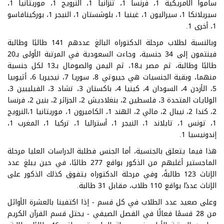
ساموا الأمريكية 1، فرنسا 1، تنزانيا 1، النرويج 1، موريتانيا 1،
سيريلانكا 1، سيراليون 1، غينيا 1، بلوشستان 1، النيجر 1، بوركينافاسو
1، أخرى 1.
وبالنسبة لطلاب مرحلة الدكتوراه البالغ عددهم 141 طالبًا وطالبة
فينتمون إلى 34 جنسية، وجاءت السعودية في المرتبة الأولى بـ20
طالبًا وطالبة، ثم مصر بـ18، ثم اليمن والصومال بـ13 لكل جنسية
منهما، وبقية الجنسيات هي جيبوتي 8، سوريا 7، نيجيريا 6، أثيوبيا
5، الأردن 4، السودان 4، كينيا 4، باكستان 3، تشاد 3، الفيليبين 3،
الولايات المتحدة 3، فلسطين 2، بنغلاديش 2، الجزائر 2، بنين 2، فرنسا
2، كندا 2، نيبال 2، مالي 2، الهند 1، الكاميرون 1، موريتانيا 1،النرويج
1، تونس 1، تايلاند 1، النيجر 1، أستراليا 1، تركيا 1، المغرب 1،
إندونيسيا 1.
هذا فيما يتعلق بالجنسية، أما الجنس فطلبة الدراسات العليا مرحلة
الماجستير أغلبهم من الذكور بواقع 277 طالبًا، في حين يبلغ عدد
الإناث 123 طالبةً، وفي مرحلة الدكتوراه يتفوق كذلك الذكور على
الإناث عددًا بواقع 110 طلاب، مقابل 31 طالبة.
وعلى صعيد عدد الطلاب في كل قسم - إذا اكتفينا بالعشرة الأوائل
من 28 قسمًا فعالًا في الفصل الصيفي - يحتل قسم القرآن الكريم