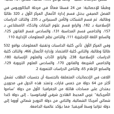
وطبقًا للإحصائية؛ من 24 قسمًا فعالًا في مرحلة البكالوريوس في
الفصل الصيفي يحتل قسم إدارة الأعمال المركز الأول بـ 320 طالبًا
وطالبة، ثم قسم الشبكات والأمن السيبراني بـ 235، والثالث الدراسات
الإسلامية بـ 182، والرابع قسم علوم البيانات والذكاء الاصطناعي بـ
157، والخامس قسم المحاسبة 131، والسادس قسم القانون 125،
والسابع اللغة الإنجليزية 111، والثامن نظم المعلومات الإدارية 110.
وفي المركز الأول تأتي كلية الحاسبات وتقنية المعلومات بواقع 532
طالبًا وطالبة، والثاني كلية الاقتصاد وإدارة الأعمال 466، والثالث كلية
الدراسات الإسلامية 238، والرابع الآداب والعلوم الإنسانية 180،
والخامس الشريعة والقانون 170، والسادس العلوم التربوية 129،
والسابع الإعلام 65، والثامن الدراسات التنموية 2.
اللافت في الإحصائيات المتعلقة بالجنسية أن جنسيات الطلاب تشمل
أكثر من 64 دولة من خمس قارات، وتمتد هذه الدول في محورين
يمتدان على مساحات هائلة من الجغرافيا؛ الأول من دولة "ساموا
الأمريكية" غربي المحيط الهادئ شرقي أوقيانوسيا ، إلى دولة كندا
شمالي أمريكا الشمالية، والثاني من دولة النرويج شمالي أوروبا إلى
دولة تنزانيا وسط أفريقيا؛ مما يؤكد عالمية الجامعة.