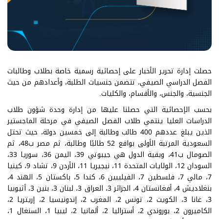
حصلت إدارة تحرير الأخبار على إحصائية رسمية خاصة بطلاب وطالبات
الفصل الدراسي الصيفي، تتضمن جنسيات الطلبة، وأعدادهم من حيث
الجنسية، والجنس، والأقسام، والكليات.
بحسب الإحصائية التي حصلنا عليها من إدارة وحدة شؤون طلاب
الدراسات العليا ينتمي طلاب الفصل الصيفي في مرحلة الماجستير
الذين يبلغ عددهم 400 طالب وطالبة إلى خمسين دولة، حيث تحتل
السعودية المرتبة الأولى بواقع 52 طالبًا وطالبة، ثم مصر ب48، ثم
الصومال ب41، وبقية الدول هي جيبوتي 39، اليمن 36، سوريا 33،
السودان 12، الولايات المتحدة 11، نيجيريا 11، الأردن 9، تشاد 9، كينيا
7، مالي 7، فلسطين 7، الفيليبين 6، كندا 5، باكستان 5، الهند 4،
بنغلاديش 4، أفغانستان 4، الجزائر 3، العراق 3، لبنان 3، بنين 3، أثيوبيا
3، غانا 3، الكويت 2، تونس 2، المغرب 2، إندونيسيا 2، إريتريا 2،
الكاميرون 2، بوروندي 2، أستراليا 2، ألمانيا 2، ليبيا 1، السنغال 1،