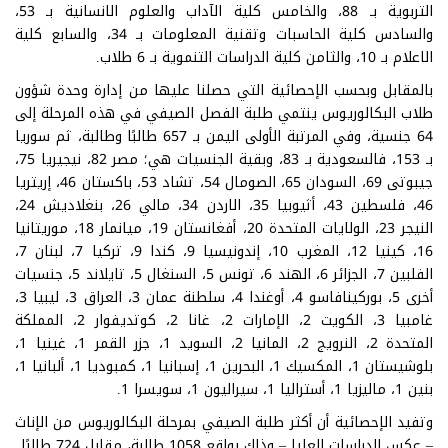
التربوية بـ 88، والخامس كلية الآداب والعلوم الانسانية بـ 53،
والسادس كلية الحاسبات وتقنية المعلومات بـ 34، والسابع كلية
الاعلام بـ 10، والثامن كلية الدراسات التنموية بـ 6 طلاب.
بالمقابل وبحسب الإحصائية التي حصلنا عليها من إدارة وحدة شؤون
طلاب البكالوريوس ينتمي طلبة الفصل الصيفي في هذه المرحلة إلى
64 جنسية، وفي المرتبة الأولى اليمن بـ 657 طالبًا وطالبة، ثم سوريا
بـ 153، فالسعودية بـ 83، وبقية الجنسيات هي؛ مصر 82، نيجيريا 75،
جيبوتى 69، السودان 65، الصومال 54، تشاد 53، باكستان 46، إريتريا
46، فلسطين 43، أثيوبيا 35، الاردن 34، مالي 26، بنغلاديش 24،
النيجر 23، الولايات المتحدة 20، أفغانستان 19، ميانمار 18، موريتانيا
16، كينيا 12، المغرب 10، إندونيسيا 9، كندا 9، تركيا 7، لبنان 7،
الفلبين 7، الجزائر 6، الهند 6، تونس 5، السنغال 5، تايلاند 5، جنسيات
أخرى 5، بوركينافاسو 4، أوغندا 4، سلطنة عمان 3، العراق 3، ليبيا 3،
غامبيا 3، الكويت 2، الإمارات 2، غانا 2، كوتديفوار 2، المملكة
المتحدة 2، النرويج 2، المانيا 2، السويد 1، جزر القمر 1، غينيا 1،
بلوشيستان 1، المكسيك 1، البحرين 1، إسبانيا 1، كمبوديا 1، ألبانيا 1،
بنين 1، ماليزيا 1، أستراليا 1، سيراليون 1، سويسرا 1.
وتفيد الإحصائية أن أكثر طلبة الصيفي بمرحلة البكالوريوس من الإناث
– عكس الدراسات العليا – وذلك بواقع 1058 طالبة، مقابل 724 طالبًا.