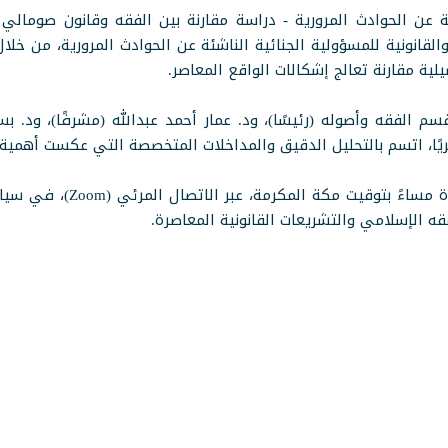
تبة عن الحوادث المرورية - دراسة مقارنة بين الفقه وقانون صومال
القانونية للمسؤولية الجنائية الناشئة عن الحوادث المرورية، من خل
ية مقارنة تعالج إشكالات الواقع المعاصر.
الفقه وأصوله (رئيسًا)، ود. عمار أحمد عبدالله (مشرفًا)، ود. بسام
 ثريًا، اتسم بالتحليل الدقيق والمداخلات المتخصصة التي عكست أهمية
وانعقدت جلسة المناقشة في ت
فقه الإسلامي والتشريعات القانونية المعاصرة.