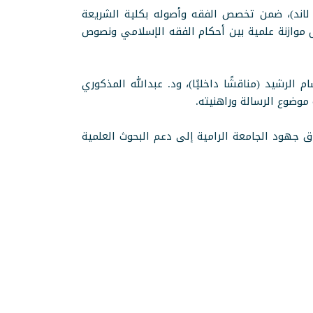
ي لاند)، ضمن تخصص الفقه وأصوله بكلية الشريعة
ال موازنة علمية بين أحكام الفقه الإسلامي ونصوص
 الرشيد (مناقشًا داخليًا)، ود. عبدالله المذكوري
 موضوع الرسالة وراهنيته.
مام الساعة العاشرة مساءً بتوقيت مكة المكرمة، عبر الاتصال المرئي (Zoom)، في سياق جهود الجامعة الرامية إلى دعم البحوث العلمية