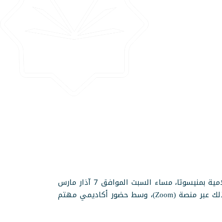
في إطار نشاطها العلمي المتواصل، عقدت عمادة الدراسات العليا والبحث العلمي بالمركز الرئيسي في الجامعة الإسلامية بمنيسوتا، مساء السبت الموافق 7 آذار مارس
2026م، جلسة المناقشة العلنية لرسالة الدكتوراه المقدّمة من الباحث فتحي محمد محمود (من جمهورية الصومال)، وذلك عبر منصة (Zoom)، وسط حضور أكاديمي مهتم