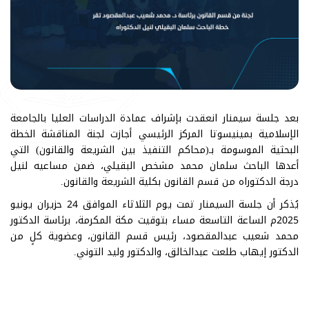
بعد جلسة سيمنار انعقدت بإشراف عمادة الدراسات العليا بالجامعة
الإسلامية بمينيسوتا المركز الرئيسي أجازت لجنة المناقشة الخطة
البحثية الموسومة بـ(محاكم التنفيذ بين الشريعة والقانون) التي
أعدها الباحث سلمان محمد مشخص البقيلي، ضمن مساعيه لنيل
درجة الدكتوراه من قسم القانون بكلية الشريعة والقانون.
يُذكر أن جلسة السيمنار تمت يوم الثلاثاء الموافق 24 حزيران يونيو
2025م الساعة التاسعة مساء بتوقيت مكة المكرمة، برئاسة الدكتور
محمد شعيب عبدالمقصود، رئيس قسم القانون، وعضوية كلٍ من
الدكتور إيهاب طلعت عبدالخالق، والدكتور وليد التوني.