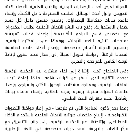
بالمجلة لعرض أحدث الإصدارات البحثية والكتب العلمية لأعضاء هيئة
التدريس، وإبراز أحدث الرسائل العلمية الممنوحة داخل الكلية، وإنشاء
قاعدة بيانات متكاملة للإصدارات، وتعيين منسق داخل كل قسم
لضمان الاستمرارية، وفتح باب النشر للأبحاث الأجنبية لطلاب الدكتوراه،
مع تخصيص قسم للتراجم الأكاديمية، وإعداد قوالب تعريفية
وملخصات ثنائية اللغة للأبحاث، ورفعها على المكتبة الرقمية،
وتقسيم المجلة لأقسام متخصصة، وإصدار أعداد خاصة لمناقشة
القضايا الراهنة، ودراسة تحويل المجلة إلى إصدار نصف سنوي لإتاحة
الوقت الكافي للمراجعة والتحرير.
وفي الاجتماع تمت الإشارة إلى لقاء مشترك بين المكتبة الرقمية
ووحدة التقنية الذي أسفر عن قرارات هامة، منها إعادة تبويب
الملفات الرقمية، ومعالجة مشكلات الوصول للكتب والمراجع، وإصدار
بطاقات اشتراك سنوية برسوم رمزية للطلاب، وإنشاء قاعدة بيانات
إرشادية تدعم مهارات البحث العلمي.
ومما يجدر ذكره المبادرة التي تم طرحها - في إطار مواكبة التطورات
التكنولوجية - لإنتاج ملخصات صوتية للأبحاث العلمية باستخدام الذكاء
الاصطناعي، وإتاحتها عبر المكتبة الرقمية، إلى جانب التنسيق مع
مركز اللغات والترجمة لعقد دورات متخصصة في اللغة الإنجليزية