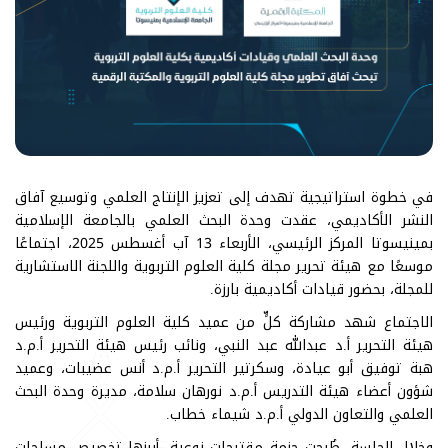
في خطوة استراتيجية تهدف إلى تعزيز الإنتاج العلمي وتوسيع آفاق
النشر الأكاديمي، عقدت وحدة البحث العلمي بالجامعة الإسلامية
بمينيسوتا المركز الرئيسي، الأربعاء 13 آب أغسطس 2025، اجتماعًا
موسعًا مع هيئة تحرير مجلة كلية العلوم التربوية واللجنة الاستشارية
للمجلة، بحضور قيادات أكاديمية بارزة.
الاجتماع شهد مشاركة كلٍّ من عميد كلية العلوم التربوية ورئيس
هيئة التحرير أ.د عبدالله عبد النبي، ونائب رئيس هيئة التحرير أ.م.د
هبة توفيق أبو عيادة، وسكرتير التحرير أ.م.د أنس عضيبات، وعميد
شؤون أعضاء هيئة التدريس أ.م.د نورهان سلامة، مديرة وحدة البحث
العلمي والتعاون الدولي أ.م.د شيماء خطاب.
وخلال الجلسة، طُرحت حزمة مقترحات نوعية، أبرزها تخصيص مساحات