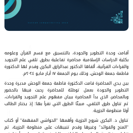
أقامت وحدة التطوير والجودة، بالتنسيق مع قسم القرآن وعلومه
بكلية الدراسات الإسلامية محاضرة تفاعلية بطرق تلقي علم التجويد
والقراءات القرآنية، ألقاها الدكتور عبدالرازق البكري وقدم لها الدكتورة
فاطمة جمعة الوحش، وذلك يوم الجمعة ١٧ أيار مايو ٢٠٢٤م.
بين يدي المحاضرة قامت الدكتورة فاطمة جمعة الوحش مديرة وحدة
التطوير والجودة بعمل توطئة للمحاضرة رحبت فيها بالحضور
وبالمحاضر، الذي بدأ المحاضرة ببيان مفهوم علم التجويد والقراءات،
ثم تناول طرق التلقي، مبينّا الطرق التي نقرأ بها؛ إذ يختار الطالب
أولا منظومة الجزرية.
تناول د. البكري شروح الجزرية وأهمها "الحواشي المفهمة" أو كتاب
"المنح والفوائد" وغيرها وقدم تنبيهات على منظومة الجزرية، ثم