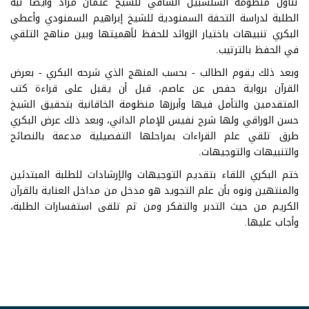
تناول منظومة السلسبيل الشافي للشيخ عثمان مراد وأيضا نبه
الطلبة لدراسة التحفة السمنودية للشيخ إبراهيم السمنودي وأعطى
البكري تنبيهات باختيار الزوائد للحفظ لأهميتها وبين مناهج التلقي
في الحفظ بالترتيب.
وبعد ذلك يقوم الطالب - بحسب المنهج الذي شرحه البكري - بعرض
القرآن برواية حفص عن عاصم، قبل أن يقبل على قراءة كتب
المتقدمين والتأمل فيها وأبرزها منظومة الخاقانية بتحقيق الشيخ
حسن الوراقي ولها شرح نفيس للإمام الداني، وبعد ذلك عرض البكري
طرق تلقي علم القراءات بمراحلها التفصيلية مدعمة بالنصائح
والتنبيهات والتوجيهات.
ختم البكري اللقاء بتقديم التوجيهات والإرشادات للطلبة المبتدئين
والمنتهين ونوه بأن علم التجويد هو مدخل من مداخل العناية بالقرآن
الكريم من حيث التدبر والتفكر ومن ثم تلقى استفسارات الطلبة،
وأجاب عليها.